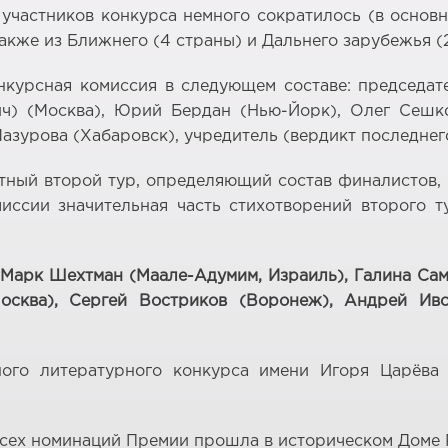
 участников конкурса немного сократилось (в основн
 также из Ближнего (4 страны) и Дальнего зарубежья (
онкурсная комиссия в следующем составе: председ
ч) (Москва), Юрий Бердан (Нью-Йорк), Олег Сешко
зурова (Хабаровск), учредитель (вердикт последнего
ётный второй тур, определяющий состав финалистов
иссии значительная часть стихотворений второго 
 Марк Шехтман (Маале-Адумим, Израиль), Галина Са
осква), Сергей Востриков (Воронеж), Андрей Ив
ого литературного конкурса имени Игоря Царёва 
ех номинаций Премии прошла в историческом Доме Р