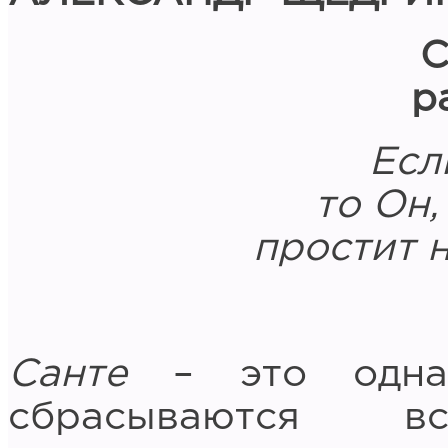
С
р
Есл
то Он,
простит н
Санте
– это одна 
сбрасываются 