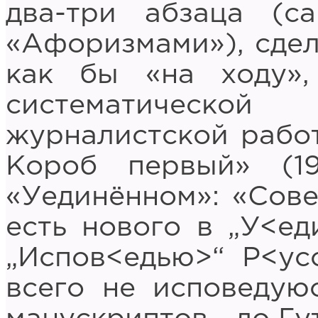
два-три абзаца (с
«Афоризмами»), сдел
как бы «на ходу»,
систематическ
журналистской работ
Короб первый» (1
«Уединённом»: «Сове
есть нового в „У<ед
„Испов<едью>“ Р<ус
всего не исповедую