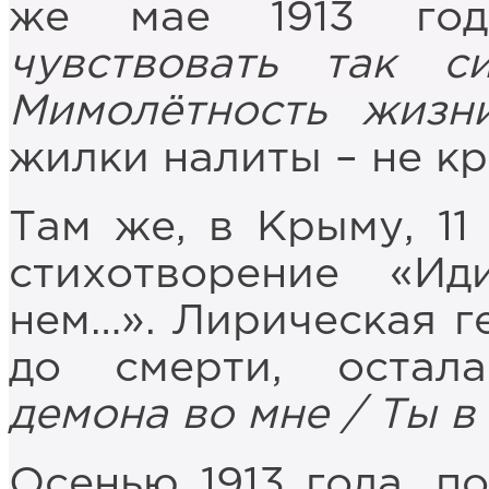
же мае 1913 го
чувствовать так 
Мимолётность жизн
жилки налиты – не кро
Там же, в Крыму, 11
стихотворение «И
нем…».
Лирическая ге
до смерти, остал
демона во мне / Ты в
Осенью 1913 года, п