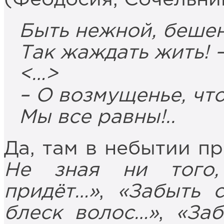
Быть нежной, беше
Так жаждать жить! 
<…>
– О возмущенье, что
Мы все равны!..
Да, там в небытии п
Не зная ни того
придёт…»
,
«Забыть 
блеск волос…»
,
«Заб