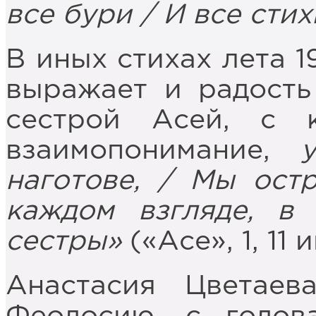
все бури / И все сти
В иных стихах лета 1
выражает и радость
сестрой Асей, с 
взаимопонимание,
наготове, / Мы ост
каждом взгляде, в
сестры»
(«Асе», 1, 11 и
Анастасия Цветае