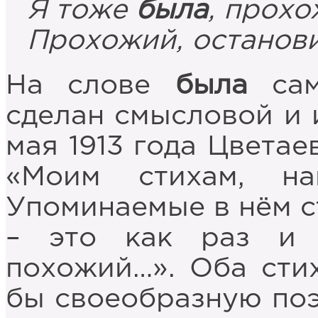
Я тоже
была
, прохо
Прохожий, останови
На слове
была
са
сделан смысловой и 
мая 1913 года Цветае
«Моим стихам, на
Упоминаемые в нём с
– это как раз и 
похожий…». Оба сти
бы своеобразную поэ