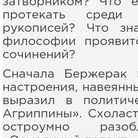
затворником? Что 
протекать среди
рукописей? Что зн
философии проявит
сочинений?
Сначала Бержерак 
настроения, навеянн
выразил в политич
Агриппины». Схоласт
остроумно разо