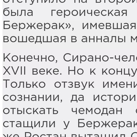
была героическа
Бержерак», имевшая
вошедшая в анналы м
Конечно, Сирано-чел
XVII веке. Но к конц
Только отзвук имен
сознании, да истор
отыскать чемодан 
стащили у Бержерак
же Ростан вытащил С