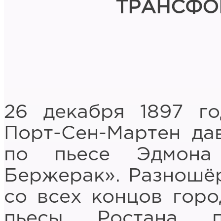
ТРАНСФО
26 декабря 1897 г
Порт-Сен-Мартен да
по пьесе Эдмона
Бержерак». Разношёр
со всех концов гор
пьесы Ростана п