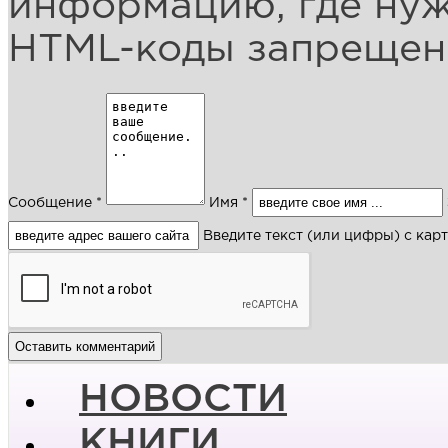
информацию, где ну
HTML-коды запреще
Сообщение *
Имя *
Введите текст (или цифры) с кар
НОВОСТИ
КНИГИ