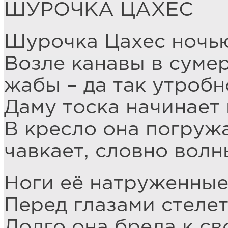
ШУРОЧКА ЦАХЕС
Шурочка Цахес ночью
Возле канавы в сумер
жабы – да так утробн
Даму тоска начинает 
В кресло она погружа
чавкает, словно волн
Ноги её натруженные 
Перед глазами стелет
Долго она брела к св