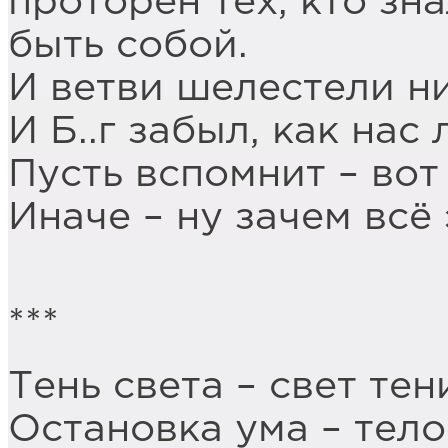
проторен тех, кто зн
быть собой.
И ветви шелестели н
И Б..г забыл, как нас
Пусть вспомнит – вот
Иначе – ну зачем всё
***
Тень света – свет тен
Остановка ума – тело