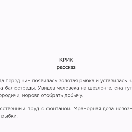
КРИК
рассказ
да перед ним появилась золотая рыбка и уставилась 
а балюстрады. Увидев человека на шезлонге, она ту
сородичи, норовя отобрать добычу.
сственный пруд с фонтаном. Мраморная дева невозму
 рыбки.