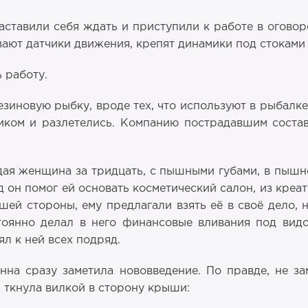
аставили себя ждать и приступили к работе в оговор
вают датчики движения, крепят динамики под стоками
 работу.
зиновую рыбку, вроде тех, что используют в рыбалке
ком и разлетелись. Компанию пострадавшим состав
дая женщина за тридцать, с пышными губами, в пышн
ад он помог ей основать косметический салон, из кре
шей стороны, ему предлагали взять её в своё дело, 
оянно делал в него финансовые вливания под видо
ял к ней всех подряд.
нна сразу заметила нововведение. По правде, не з
а ткнула вилкой в сторону крыши: