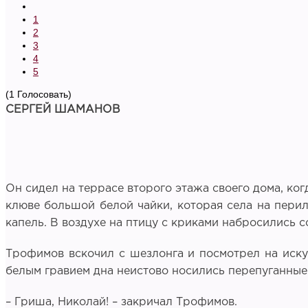
1
2
3
4
5
(1 Голосовать)
СЕРГЕЙ ШАМАНОВ
Он сидел на террасе второго этажа своего дома, ког
клюве большой белой чайки, которая села на перил
капель. В воздухе на птицу с криками набросились 
Трофимов вскочил с шезлонга и посмотрел на иску
белым гравием дна неистово носились перепуганные
– Гриша, Николай! – закричал Трофимов.