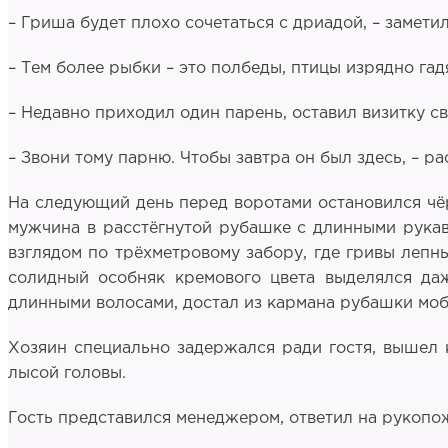
– Гриша будет плохо сочетаться с дриадой, – замети
– Тем более рыбки – это полбеды, птицы изрядно гад
– Недавно приходил один парень, оставил визитку св
– Звони тому парню. Чтобы завтра он был здесь, – 
На следующий день перед воротами остановился чё
мужчина в расстёгнутой рубашке с длинными рукав
взглядом по трёхметровому забору, где гривы лепн
солидный особняк кремового цвета выделялся даж
длинными волосами, достал из кармана рубашки моб
Хозяин специально задержался ради гостя, вышел к
лысой головы.
Гость представился менеджером, ответил на рукопо