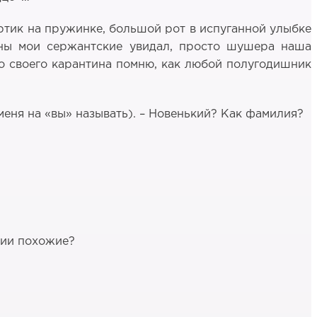
ёртик на пружинке, большой рот в испуганной улыбке
гоны мои сержантские увидал, просто шушера наша
со своего карантина помню, как любой полугодишник
меня на «вы» называть). – Новенький? Как фамилия?
лии похожие?