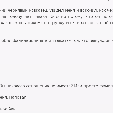
кий чернявый кавказец, увидел меня и вскочил, как ч
д на голову натягивают. Это не потому, что он по
каждым «стариком» в струнку вытягиваться (я ещё 
 любил фамильярничать и «тыкать» тем, кто вынужден 
у Вы никакого отношения не имеете? Или просто фами
ня. Наповал.
ушки был…