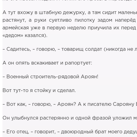
А тут вхожу в штабную дежурку, а там сидит малень
растянут, а руки суетливо пилотку задом наперё
армейская уже в первую неделю приучила их перед 
«дедом» казался).
– Садитесь, – говорю, – товарищ солдат (никогда не
А он опять вскакивает и рапортует:
– Военный строитель-рядовой Ароян!
Вот тут-то я стойку и сделал.
– Вот как, – говорю, – Ароян? А к писателю Сароян
Он улыбнулся растерянно и одной фразой уложил ме
– Его отец, – говорит, – двоюродный брат моего дед