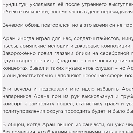
мундштук, укладывал её после утреннего выступле
объекте пятилетки, восемь часов в день перекидывая 
Вечером обряд повторялся, но в это время он не тро
Арам иногда играл для нас, солдат-штабистов, мину
пьесы, армянские мелодии и джазовые композиции: 
Заворожённо ловил глазами блики на серебряной п
одухотворённое лицо (надо же – своё восхищение пом
концертах бывал и таких музыкантов слушал – но Ар
и они действительно наполняют небесные сферы бож
Эти вечера и подсказали мне идею избавить Ара
напарников Арама лом из рук выскользнул и труба
комсорг к замполиту пошёл, статистику травм и ув
политуправления округа проходить будет, и было б
В общем, когда Арам вышел из санчасти, он уже чис
без сомнения, что благими намерениями путь в ад вы