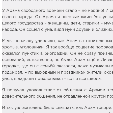
У Арама свободного времени стало – не меряно! И ск
своего народа. От Арама я впервые «живьём» услыш
целого государства – женщины, дети, старики – муч
народа. Он сошёл с ума, видя муки друзей и близких.
Меня поначалу удивляло, как Арам в строительных 
хромые, уголовники. Я так вообще соцветие пороков:
оказался пунктик в биографии. Он не сразу признал
оснований, естественно, не было. Арам ещё в Ливан
городке, где он с семьёй оказался, даже музыкаль
подбирал, – по выходным и праздникам жители окрес
умел, в ладоши прихлопывал – вот и вся школа.
Я получал удовольствие от общения с Арамом тем
доверительного общения, не отравленной крутой по
И так увлекательно было слышать, как Арам говорил