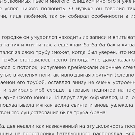
го любимых пьес и многого, слишком многого я уже н
 успел никого полюбить. О музыке он говорил та
ечи, лице любимой, так он собирал особенности в и
м городке он умудрялся находить их записи и впитыва
та-ти» и «ти-ти-та», а ещё «пам-ба-ба-ба-ба» и «у-в
тался за свою трубу (может, когда был уверен, что и
 трубы становилось тесно (иногда мне даже казал
бился о потолок, испуганно дребезжали оконные стёкл
тые в коленях ноги, активно двигая локтями (словно 
гаемой его трубой, оставляя внизу не очень устрое
, и замирало моё сердце, впервые поднятое на так
армянского юноши. И вдруг звук обрывался, и я, 
подхватывала мягкая волна свинга и вновь увлекала 
ством его существования была труба Арама!
аба, две недели как назначенный на эту должность по
нный на перестройку батальонного распорядка. Вся