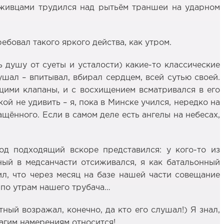
луживцами трудился над рытьём траншеи на ударном
ебовал такого яркого действа, как утром.
ь душу от суеты и усталости) какие-то классические
шал – впитывал, вбирал сердцем, всей сутью своей.
щими клапаны, и с восхищением всматривался в его
ой не удивить – я, пока в Минске учился, нередко на
щённого. Если в самом деле есть ангелы на небесах,
д подходящий вскоре представился: у кого-то из
ный в медсанчасти отсиживался, я как батальонный
ил, что через месяц на базе нашей части совещание
 по утрам нашего трубача…
ный возражал, конечно, да кто его слушал!) Я знал,
лагим намерениям относится!