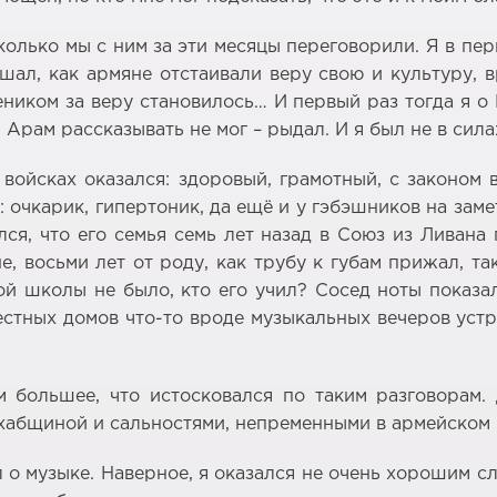
олько мы с ним за эти месяцы переговорили. Я в пер
ал, как армяне отстаивали веру свою и культуру, в
еником за веру становилось… И первый раз тогда я о
 Арам рассказывать не мог – рыдал. И я был не в сила
войсках оказался: здоровый, грамотный, с законом в
 очкарик, гипертоник, да ещё и у гэбэшников на зам
ся, что его семья семь лет назад в Союз из Ливана
е, восьми лет от роду, как трубу к губам прижал, т
ной школы не было, кто его учил? Сосед ноты показа
тных домов что-то вроде музыкальных вечеров устраив
 большее, что истосковался по таким разговорам. 
хабщиной и сальностями, непременными в армейском к
 о музыке. Наверное, я оказался не очень хорошим сл