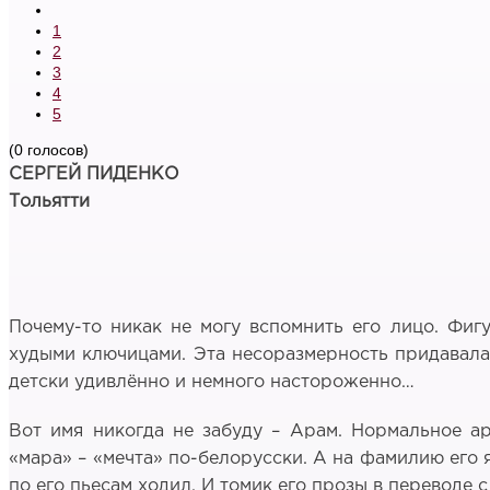
1
2
3
4
5
(0 голосов)
СЕРГЕЙ ПИДЕНКО
Тольятти
Почему-то никак не могу вспомнить его лицо. Фи
худыми ключицами. Эта несоразмерность придавала 
детски удивлённо и немного настороженно…
Вот имя никогда не забуду – Арам. Нормальное ар
«мара» – «мечта» по-белорусски. А на фамилию его я
по его пьесам ходил. И томик его прозы в переводе с