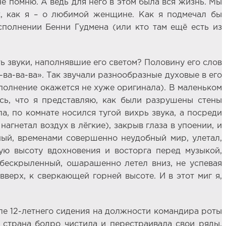
е помню. А ведь для него в этом была вся жизнь. Мы
к, как я – о любимой женщине. Как я подмечал бы
сполнении Бенни Гудмена (или кто там ещё есть из
ть звуки, наполнявшие его светом? Половину его слов
а-ва-ва-ва». Так звучали разнообразные духовые в его
сполнение окажется не хуже оригинала). В маленьком
ось, что я представляю, как были разрушены стены
а, по комнате носился тугой вихрь звука, а посреди
нагнетал воздух в лёгкие), закрыв глаза в упоении, и
нный, временами совершенно неудобный мир, улетал,
ую высоту вдохновения и восторга перед музыкой,
обескрыленный, ошарашенно летел вниз, не успевая
вверх, к сверкающей горней высоте. И в этот миг я,
сле 12-летнего сидения на должности командира роты
 страна бодро чистила и перестраивала свои ряды,