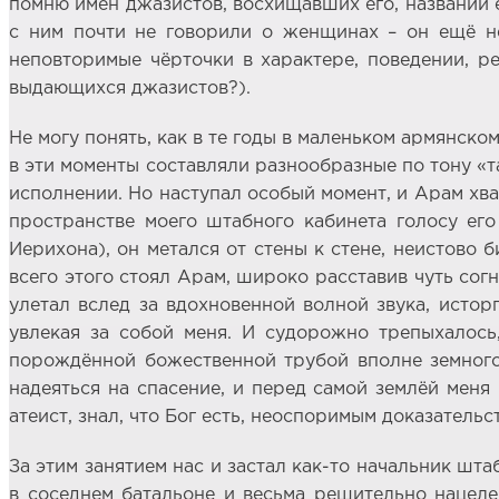
помню имён джазистов, восхищавших его, названий е
с ним почти не говорили о женщинах – он ещё не
неповторимые чёрточки в характере, поведении, р
выдающихся джазистов?).
Не могу понять, как в те годы в маленьком армянско
в эти моменты составляли разнообразные по тону «та-
исполнении. Но наступал особый момент, и Арам хва
пространстве моего штабного кабинета голосу его
Иерихона), он метался от стены к стене, неистово 
всего этого стоял Арам, широко расставив чуть согну
улетал вслед за вдохновенной волной звука, истор
увлекая за собой меня. И судорожно трепыхалось
порождённой божественной трубой вполне земного 
надеяться на спасение, и перед самой землёй меня 
атеист, знал, что Бог есть, неоспоримым доказатель
За этим занятием нас и застал как-то начальник шт
в соседнем батальоне и весьма решительно нацеле