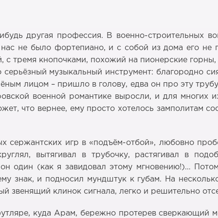
ибудь другая профессия. В военно-строительных во
 нас не было фортепиано, и с собой из дома его не п
, с тремя кнопочками, похожий на пионерские горны, 
то серьёзный музыкальный инструмент: благородно с
ёным лицом – пришло в голову, едва он про эту труб
ровской военной романтике выросли, и для многих 
ет, что вернее, ему просто хотелось замполитам сосе
х сержантских игр в «подъём-отбой», любовно пробе
руглял, вытягивал в трубочку, растягивал в подо
 он один (как я завидовал этому мгновению!)… Пото
му знак, и подносил мундштук к губам. На несколь
ый звенящий клинок сигнала, легко и решительно отсе
футляре, куда Арам, бережно протерев сверкающий 