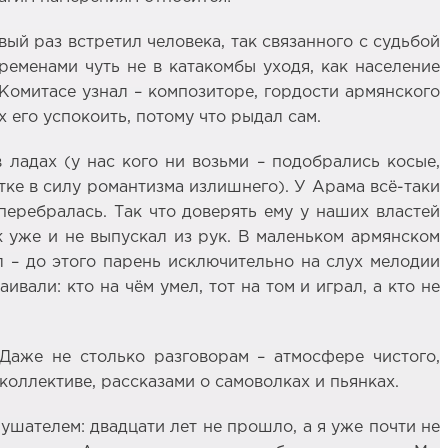
вый раз встретил человека, так связанного с судьбой
ременами чуть не в катакомбы уходя, как население
 Комитасе узнал – композиторе, гордости армянского
х его успокоить, потому что рыдал сам.
 ладах (у нас кого ни возьми – подобрались косые,
етке в силу романтизма излишнего). У Арама всё-таки
 перебралась. Так что доверять ему у наших властей
ак уже и не выпускал из рук. В маленьком армянском
л – до этого парень исключительно на слух мелодии
али: кто на чём умел, тот на том и играл, а кто не
Даже не столько разговорам – атмосфере чистого,
оллективе, рассказами о самоволках и пьянках.
ушателем: двадцати лет не прошло, а я уже почти не