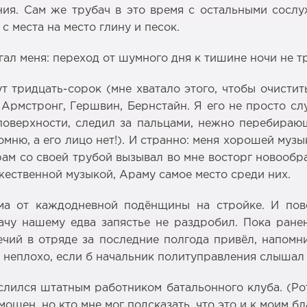
ния. Сам же трубач в это время с остальными сос
с места на место глину и песок.
гал меня: переход от шумного дня к тишине ночи не тр
т тридцать-сорок (мне хватало этого, чтобы очистит
Армстронг, Гершвин, Бернстайн. Я его не просто слу
оверхности, следил за пальцами, нежно перебираю
ню, а его лицо нет!). И странно: меня хорошей музык
ам со своей трубой вызывал во мне восторг новообра
ественной музыкой, Араму самое место среди них.
ма от каждодневной подёнщины на стройке. И пово
чу нашему едва запястье не раздробил. Пока ране
ечий в отряде за последние полгода привёл, напомн
ы неплохо, если б начальник политуправления слышал
лился штатным работником батальонного клуба. (Рот
мощен, но кто мне мог подсказать, что это и к моим б