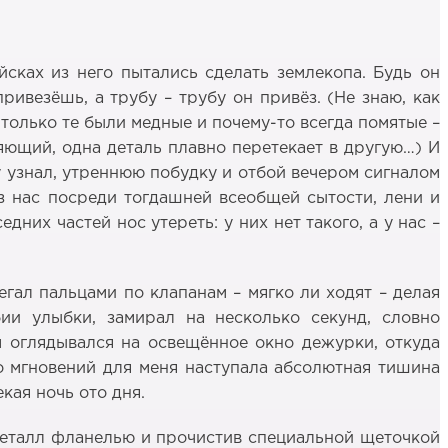
йсках из него пытались сделать землекопа. Будь он
ривезёшь, а трубу – трубу он привёз. (Не знаю, как
только те были медные и почему-то всегда помятые –
ияющий, одна деталь плавно перетекает в другую…) И
у узнал, утреннюю побудку и отбой вечером сигналом
из нас посреди тогдашней всеобщей сытости, лени и
дних частей нос утереть: у них нет такого, а у нас –
гал пальцами по клапанам – мягко ли ходят – делая
бии улыбки, замирал на несколько секунд, словно
м оглядывался на освещённое окно дежурки, откуда
ко мгновений для меня наступала абсолютная тишина
кая ночь ото дня.
металл фланелью и прочистив специальной щеточкой