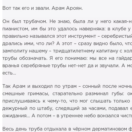
Вот так его и звали. Арам Ароян.
Он был трубачом. Не знаю, была ли у него какая-н
пианистом, им бы это удалось наверняка: в клубе у
правильно назывался этот инструмент – серебристый
дрались ими, что ли? А этот – сразу видно было, ч
замполиту нашему – тридцатилетнему капитану с хол
трубы обозначать. Я его понимаю: мы все на гайда
вранья серебряные трубы нет-нет да и звучали. А мож
есть…
Так Арам и выходил по утрам – сонный после ночны
смешные гримасы, старательно разминал губы: ок
прислушиваясь к чему-то, что мог слышать только
дежурный по штабу, следящий за часами, подавал е
ожидания… А потом – в утреннее небо вонзался чист
Весь день труба отдыхала в чёрном дерматиновом 