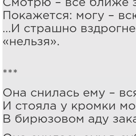
Смотрю – всё ближе 
Покажется: могу – вс
…И страшно вздрогне
«нельзя».
***
Она снилась ему – вс
И стояла у кромки мо
В бирюзовом аду зака