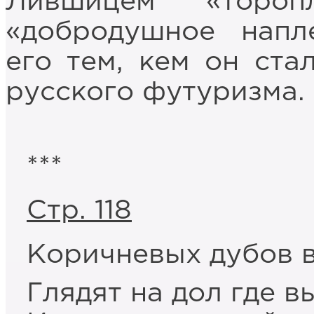
Лившицем «тороп
«добродушное напл
его тем, кем он ста
русского футуризма.
***
Cтр. 118
Коричневых дубов 
Глядят на дол где в