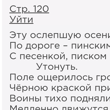
Стр. 120
Уйти
Эту ослепшую осен
По дороге – пински
С песенкой, писком
Утонуть.
Поле ощерилось гр
Чёрною краской п
Воины тихо поднял
Медленно движутся