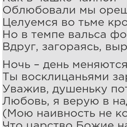
Облюбовали мы оре
Целуемся во тьме кр
Но в темпе вальса ф
Вдруг, загораясь, выр
Ночь – день меняютс
Ты восклицаньями за
Уважив, душеньку по
Любовь, я верую в н
(Мою наивность не ко
Что царство Божие н