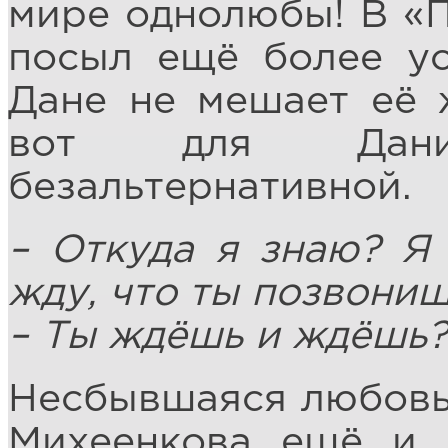
мире однолюбы! В «П
посыл ещё более у
Дане не мешает её 
вот для Дани
безальтернативной.
– Откуда я знаю? Я
жду, что ты позвониш
– Ты ждёшь и ждёшь?
Несбывшаяся любовь
Михеенкова ещё и 