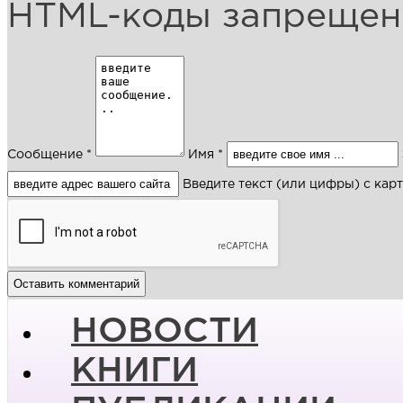
HTML-коды запреще
Сообщение *
Имя *
Введите текст (или цифры) с кар
НОВОСТИ
КНИГИ