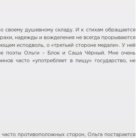
 по своему душевному складу. И к стихам обращается
 страхи, надежды и вожделения не всегда прорываются
еющем исподволь, о «третьей стороне медали». У неё
ые поэты Ольги – Блок и Саша Чёрный. Мне очень
оинов часто «употребляет в пищу» государство, не
х, часто противоположных сторон, Ольга постарается