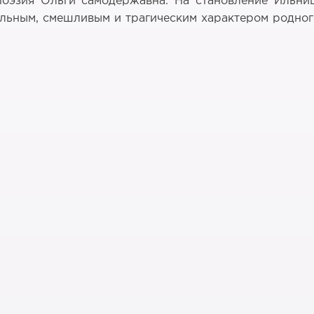
поэзия Ольги самодержавна. На становление Ильниц
ьным, смешливым и трагическим характером родного 