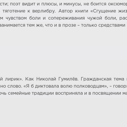
ти; поэт видит и плюсы, и минусы, не боится оксюмо
 тяготение к верлибру. Автор книги «Сгущение жиз
ым чувством боли и сопереживания чужой боли, ра
анимается тем же, что и в прозе – только средствами 
ый лирик». Как Николай Гумилёв. Гражданская тема
о слово. «Я б диктовала волю полководцам», – говори
очь семейные традиции восприняла и в посвящении м