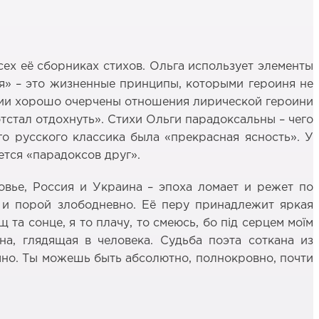
сех её сборниках стихов. Ольга использует элементы
ая» – это жизненные принципы, которыми героиня не
ении хорошо очерчены отношения лирической героини
отстал отдохнуть». Стихи Ольги парадоксальны – чего
ого русского классика была «прекрасная ясность». У
ется «парадоксов друг».
овье, Россия и Украина – эпоха ломает и режет по
 и порой злободневно. Её перу принадлежит яркая
щ та сонце, я то плачу, то смеюсь, бо пiд серцем моїм
на, глядящая в человека. Судьба поэта соткана из
очно. Ты можешь быть абсолютно, полнокровно, почти