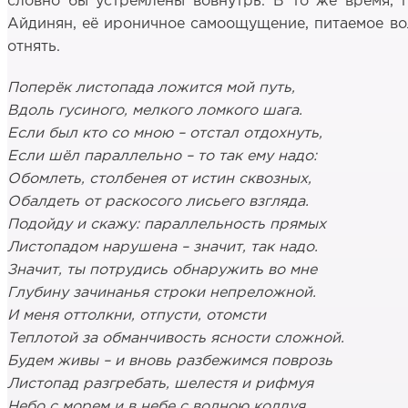
словно бы устремлены вовнутрь. В то же время, 
Айдинян, её ироничное самоощущение, питаемое вол
отнять.
Поперёк листопада ложится мой путь,
Вдоль гусиного, мелкого ломкого шага.
Если был кто со мною – отстал отдохнуть,
Если шёл параллельно – то так ему надо:
Обомлеть, столбенея от истин сквозных,
Обалдеть от раскосого лисьего взгляда.
Подойду и скажу: параллельность прямых
Листопадом нарушена – значит, так надо.
Значит, ты потрудись обнаружить во мне
Глубину зачинанья строки непреложной.
И меня оттолкни, отпусти, отомсти
Теплотой за обманчивость ясности сложной.
Будем живы – и вновь разбежимся поврозь
Листопад разгребать, шелестя и рифмуя
Небо с морем и в небе с волною колдуя,