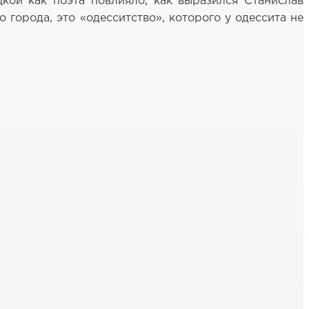
кой как поэта повлияло, как выразился Станислав
города, это «одесситство», которого у одессита не