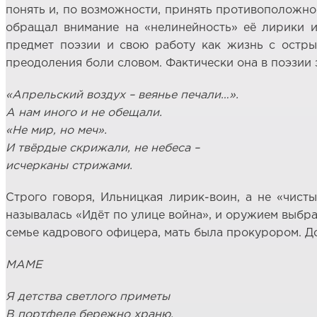
понять и, по возможности, принять противоположнос
обращал внимание на «нелинейность» её лирики и
предмет поэзии и свою работу как жизнь с остр
преодоления боли словом. Фактически она в поэзии з
«Апрельский воздух – веянье печали…».
А нам иного и не обещали.
«Не мир, но меч».
И твёрдые скрижали, не небеса –
исчерканы стрижами.
Строго говоря, Ильницкая лирик-воин, а не «чист
называлась «Идёт по улице война», и оружием выбран
семье кадрового офицера, мать была прокурором. Д
МАМЕ
Я детства светлого приметы
В портфеле бережно храню.