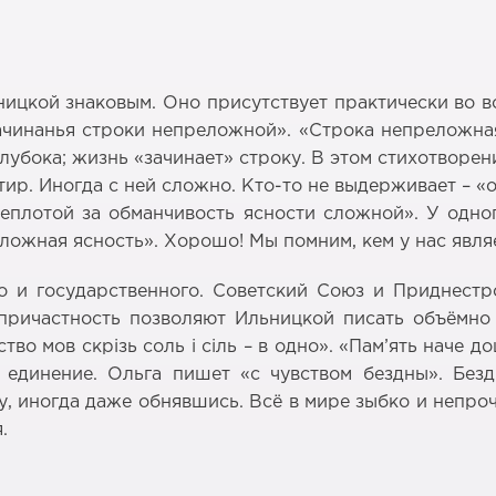
ьницкой знаковым. Оно присутствует практически во в
зачинанья строки непреложной». «Строка непреложн
глубока; жизнь «зачинает» строку. В этом стихотвор
ир. Иногда с ней сложно. Кто-то не выдерживает – «
 теплотой за обманчивость ясности сложной». У одн
сложная ясность». Хорошо! Мы помним, кем у нас явля
о и государственного. Советский Союз и Приднестр
причастность позволяют Ильницкой писать объёмно
о мов скрiзь соль i сiль – в одно». «Пам’ять наче до
а единение. Ольга пишет «с чувством бездны». Безд
уку, иногда даже обнявшись. Всё в мире зыбко и непр
.