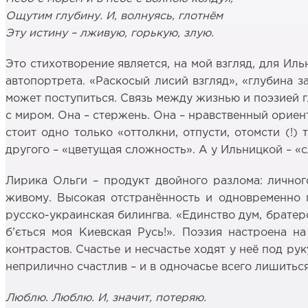
Ощутим глубину. И, волнуясь, глотнём
Эту истину – лживую, горькую, злую.
Это стихотворение является, на мой взгляд, для Ил
автопортрета. «Раскосый лисий взгляд», «глубина 
может поступиться. Связь между жизнью и поэзией 
с миром. Она – стержень. Она – нравственный ориент
стоит одно только «оттолкни, отпусти, отомсти (!)
другого – «цветущая сложность». А у Ильницкой – «
Лирика Ольги – продукт двойного разлома: личног
живому. Высокая отстранённость и одновременно 
русско-украинская билингва. «Единство дум, братерств
б’ється моя Киевская Русь!». Поэзия настроена н
контрастов. Счастье и несчастье ходят у неё под р
неприлично счастлив – и в одночасье всего лишиться
Люблю. Люблю. И, значит, потеряю.