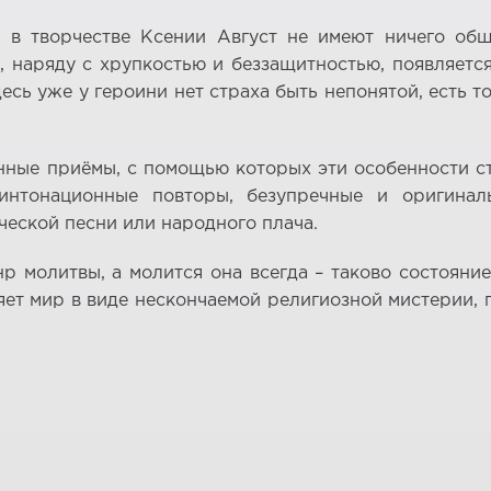
 в творчестве Ксении Август не имеют ничего общ
, наряду с хрупкостью и беззащитностью, появляетс
десь уже у героини нет страха быть непонятой, есть 
нные приёмы, с помощью которых эти особенности ст
о-интонационные повторы, безупречные и оригина
еской песни или народного плача.
р молитвы, а молится она всегда – таково состояние
яет мир в виде нескончаемой религиозной мистерии,