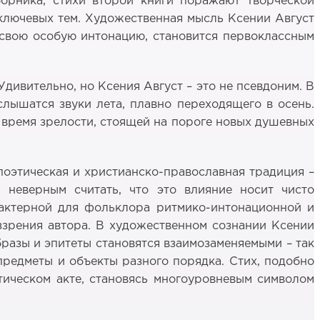
борника, стихи второй книги поражают творческой
 ключевых тем. Художественная мысль Ксении Август
 свою особую интонацию, становится первоклассным
Удивительно, но Ксения Август – это не псевдоним. В
 слышатся звуки лета, плавно переходящего в осень.
о время зрелости, стоящей на пороге новых душевных
поэтическая и христианско-православная традиция –
 неверным считать, что это влияние носит чисто
актерной для фольклора ритмико-интонационной и
оззрения автора. В художественном сознании Ксении
бразы и эпитеты становятся взаимозаменяемыми – так
редметы и объекты разного порядка. Стих, подобно
стическом акте, становясь многоуровневым символом