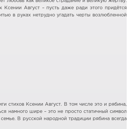
ет любовь как великое страдание и великую жертву.
к Ксении Август – пусть даже ради этого придётся
итью в руках нетрудно угадать черты возлюбленной
ги стихов Ксении Август. В том числе это и рябина,
ься намного шире – это не просто статичный символ
 семье. В русской народной традиции рябина всегда