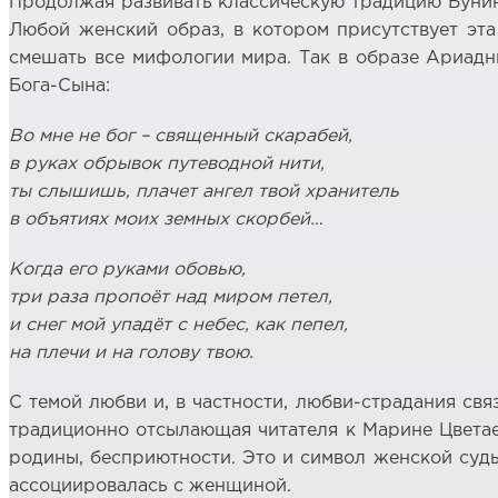
Продолжая развивать классическую традицию Бунина
Любой женский образ, в котором присутствует эта
смешать все мифологии мира. Так в образе Ариадн
Бога-Сына:
Во мне не бог – священный скарабей,
в руках обрывок путеводной нити,
ты слышишь, плачет ангел твой хранитель
в объятиях моих земных скорбей…
Когда его руками обовью,
три раза пропоёт над миром петел,
и снег мой упадёт с небес, как пепел,
на плечи и на голову твою.
С темой любви и, в частности, любви-страдания свя
традиционно отсылающая читателя к Марине Цветаев
родины, бесприютности. Это и символ женской судь
ассоциировалась с женщиной.