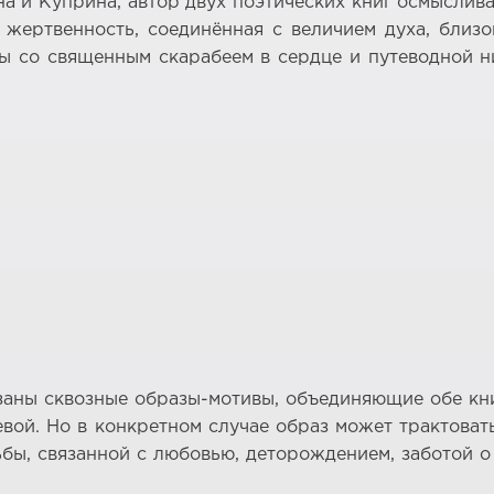
 и Куприна, автор двух поэтических книг осмыслива
 жертвенность, соединённая с величием духа, близо
ы со священным скарабеем в сердце и путеводной н
заны сквозные образы-мотивы, объединяющие обе кни
ой. Но в конкретном случае образ может трактоват
бы, связанной с любовью, деторождением, заботой о