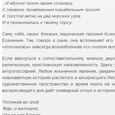
…И яблоня телом своим сплелась
С гамаком, привязанным корабельным тросом
К толстой ветке на два морских узла.
И я прижималась к твоему торсу.
Саму себя, своих близких лирическая героиня Ксе
Есениным. Так, говоря о сыне, она вспоминает его
«отоснилась» навсегда возлюбленная «со снопом вол
Если вернуться к сопоставительному анализу двух
религиозную, христианскую направленность. Здесь
антропософией. Любое жизненное явление, увиденно
новозаветную историю распятого и воскресшего Иису
художественное пространство и время книги на о
воскресающего дня даёт очевидный отсыл к истории
Положив во гроб
Жар, и волнорез,