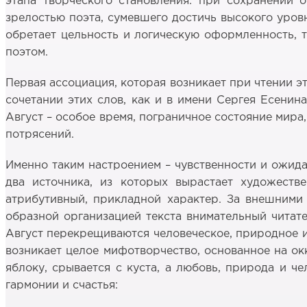
этапа творческого становления: при сохранении 
зрелостью поэта, сумевшего достичь высокого уров
обретает цельность и логическую оформленность, 
поэтом.
Первая ассоциация, которая возникает при чтении эт
сочетании этих слов, как и в имени Сергея Есенина
Август – особое время, пограничное состояние мира
потрясений.
Именно таким настроением – чувственности и ожида
два источника, из которых вырастает художеств
атрибутивный, прикладной характер. За внешним
образной организацией текста внимательный читате
Август перекрещиваются человеческое, природное и 
возникает целое мифотворчество, основанное на о
яблоку, срывается с куста, а любовь, природа и ч
гармонии и счастья: