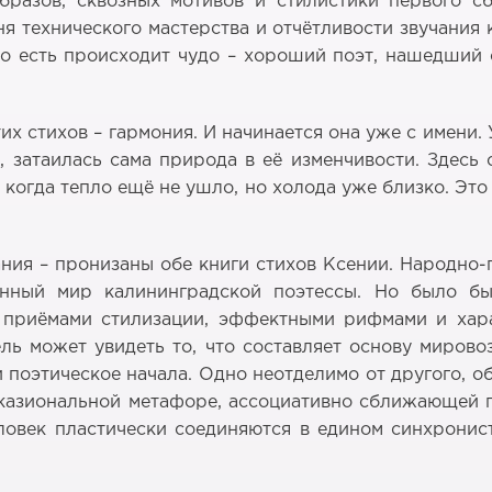
образов, сквозных мотивов и стилистики первого с
ня технического мастерства и отчётливости звучания
то есть происходит чудо – хороший поэт, нашедший
их стихов – гармония. И начинается она уже с имени. 
, затаилась сама природа в её изменчивости. Здесь
, когда тепло ещё не ушло, но холода уже близко. Эт
ния – пронизаны обе книги стихов Ксении. Народно-
енный мир калининградской поэтессы. Но было бы
и приёмами стилизации, эффектными рифмами и хар
ль может увидеть то, что составляет основу миров
поэтическое начала. Одно неотделимо от другого, о
кказиональной метафоре, ассоциативно сближающей п
еловек пластически соединяются в едином синхрони