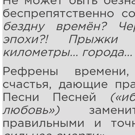
Не может быть безна
беспрепятственно 
бездну времён? Че
эпохи?! Прыжки 
километры… города…
Рефрены времени,
счастья, дающие пр
Песни Песней
(«и
любовь»)
заменит
правильными и то