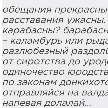
обещания прекрасны
расставания ужасны.
карабасны? барабас
– каламбурь или рыда
разлюбезный раздолб
от сиротства до урод
одиночество юродств
по законам донкихот
отправляйся на валда
напевая долалай
…