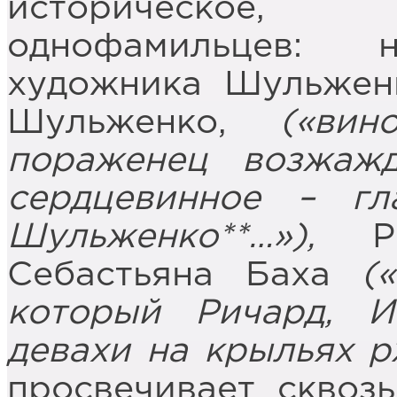
историческое,
однофамильцев: н
художника Шульжен
Шульженко,
(«вин
пораженец возжажд
сердцевинное – г
Шульженко**…»),
Р
Себастьяна Баха
(«
который Ричард, И
девахи на крыльях р
просвечивает сквоз