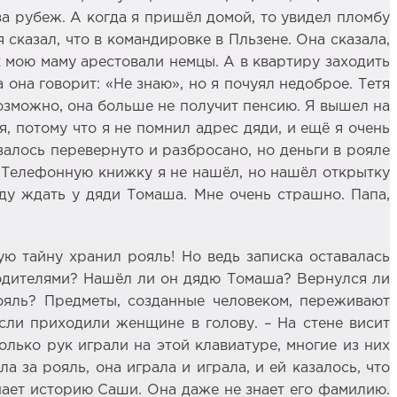
за рубеж. А когда я пришёл домой, то увидел пломбу
я сказал, что в командировке в Пльзене. Она сказала,
к мою маму арестовали немцы. А в квартиру заходить
а она говорит: «Не знаю», но я почуял недоброе. Тетя
 Возможно, она больше не получит пенсию. Я вышел на
ся, потому что я не помнил адрес дяди, и ещё я очень
азалось перевернуто и разбросано, но деньги в рояле
ы. Телефонную книжку я не нашёл, но нашёл открытку
уду ждать у дяди Томаша. Мне очень страшно. Папа,
ую тайну хранил рояль! Но ведь записка оставалась
о родителями? Нашёл ли он дядю Томаша? Вернулся ли
ояль? Предметы, созданные человеком, переживают
сли приходили женщине в голову. – На стене висит
олько рук играли на этой клавиатуре, многие из них
а за рояль, она играла и играла, и ей казалось, что
нает историю Саши. Она даже не знает его фамилию.