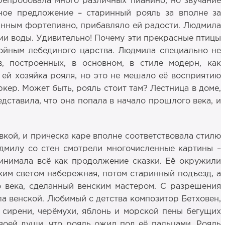
епробовала много различных пианино, но звучание
нное предложение – старинный рояль за вполне за
ринным фортепиано, прибавляло ей радости. Людмила
ии воды. Удивительно! Почему эти прекрасные птицы
тойным лебединого царства. Людмила специально не
, построенных, в основном, в стиле модерн, как
 ей хозяйка рояля, но это не мешало её восприятию
ркер. Может быть, рояль стоит там? Лестница в доме,
дставила, что она попала в начало прошлого века, и
кой, и прическа каре вполне соответствовала стилю
юдмилу со стен смотрели многочисленные картины –
инимала всё как продолжение сказки. Её окружили
ким светом набережная, потом старинный подъезд, а
о века, сделанный венским мастером. С разрешения
а венской. Любимый с детства композитор Бетховен,
 сирени, черёмухи, яблонь и морской пены бегущих
воей души, что рояль ожил под её пальцами. Рояль