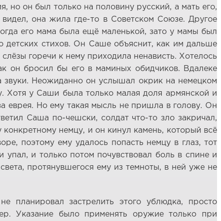
, но он был только на половину русский, а мать его,
видел, она жила где-то в Советском Союзе. Другое
когда его мама была ещё маленькой, зато у мамы был
о детских стихов. Он Саше объяснит, как им дальше
з слёзы горечи к нему приходила ненависть. Хотелось
ак он бросил бы его в маминых обидчиков. Вдалеке
а звуки. Неожиданно он услышал окрик на немецком
му. Хотя у Саши была только малая доля армянской и
за еврея. Но ему такая мысль не пришла в голову. Он
тветил Саша по-чешски, солдат что-то зло закричал,
у конкретному немцу, и он кинул камень, который всё
ре, поэтому ему удалось попасть немцу в глаз, тот
и упал, и только потом почувствовал боль в спине и
света, протянувшегося ему из темноты, в ней уже не
не планировал застрелить этого ублюдка, просто
рер. Указание было применять оружие только при