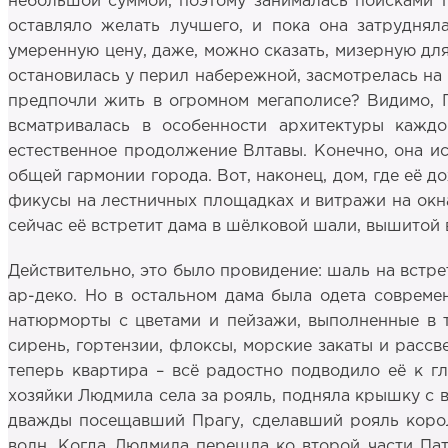
небольшой суммой, поэтому занималась поисками 
оставляло желать лучшего, и пока она затруднял
умеренную цену, даже, можно сказать, мизерную дл
остановилась у перил набережной, засмотрелась на
предпочли жить в огромном мегаполисе? Видимо, П
всматривалась в особенности архитектуры каждо
естественное продолжение Влтавы. Конечно, она ис
общей гармонии города. Вот, наконец, дом, где её д
фикусы на лестничных площадках и витражи на окнах
сейчас её встретит дама в шёлковой шали, вышитой 
Действительно, это было провидение: шаль на встр
ар-деко. Но в остальном дама была одета совреме
натюрморты с цветами и пейзажи, выполненные в 
сирень, гортензии, флоксы, морские закаты и расс
теперь квартира – всё радостно подводило её к г
хозяйки Людмила села за рояль, подняла крышку с 
дважды посещавший Прагу, сделавший рояль королё
волн. Когда Людмила перешла ко второй части Пат