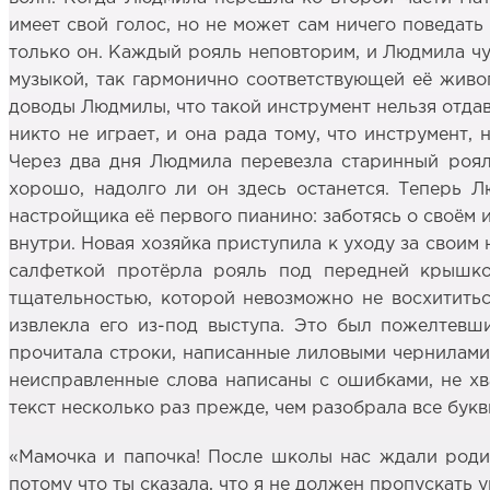
имеет свой голос, но не может сам ничего поведать
только он. Каждый рояль неповторим, и Людмила чу
музыкой, так гармонично соответствующей её живоп
доводы Людмилы, что такой инструмент нельзя отдава
никто не играет, и она рада тому, что инструмент,
Через два дня Людмила перевезла старинный рояль
хорошо, надолго ли он здесь останется. Теперь 
настройщика её первого пианино: заботясь о своём 
внутри. Новая хозяйка приступила к уходу за своим
салфеткой протёрла рояль под передней крышкой
тщательностью, которой невозможно не восхитить
извлекла его из-под выступа. Это был пожелтевш
прочитала строки, написанные лиловыми чернилами
неисправленные слова написаны с ошибками, не хва
текст несколько раз прежде, чем разобрала все букв
«Мамочка и папочка! После школы нас ждали родит
потому что ты сказала, что я не должен пропускать 