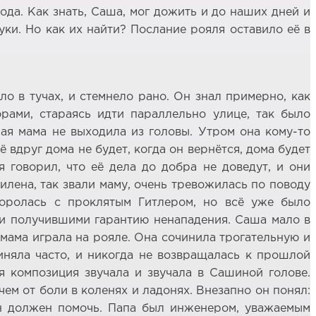
 года. Как знать, Саша, мог дожить и до наших дней и
нуки. Но как их найти? Послание рояля оставило её в
 в тучах, и стемнело рано. Он знал примерно, как
рами, стараясь идти параллельно улице, так было
мая мама не выходила из головы. Утром она кому-то
ё вдруг дома не будет, когда он вернётся, дома будет
я говорил, что её дела до добра не доведут, и они
илена, так звали маму, очень тревожилась по поводу
боролась с проклятым Гитлером, но всё уже было
ли получившими гарантию ненападения. Саша мало в
 мама играла на рояле. Она сочинила трогательную и
иняла часто, и никогда не возвращалась к прошлой
я композиция звучала и звучала в Сашиной голове.
чем от боли в коленях и ладонях. Внезапно он понял:
он должен помочь. Папа был инженером, уважаемым