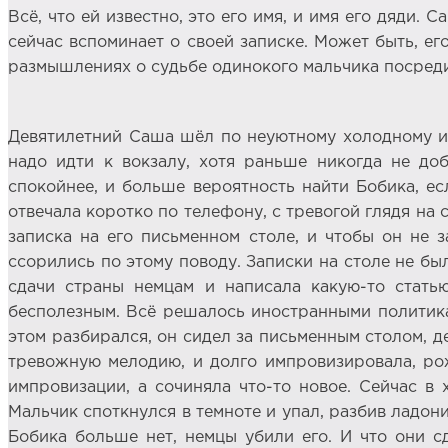
Всё, что ей известно, это его имя, и имя его дяди. 
сейчас вспоминает о своей записке. Может быть, его
размышлениях о судьбе одинокого мальчика посреди
Девятилетний Саша шёл по неуютному холодному и 
надо идти к вокзалу, хотя раньше никогда не до
спокойнее, и больше вероятность найти Бобика, ес
отвечала коротко по телефону, с тревогой глядя на с
записка на его письменном столе, и чтобы он не з
ссорились по этому поводу. Записки на столе не бы
сдачи страны немцам и написала какую-то стать
бесполезным. Всё решалось иностранными политика
этом разбирался, он сидел за письменным столом, д
тревожную мелодию, и долго импровизировала, рож
импровизации, а сочиняла что-то новое. Сейчас в
Мальчик споткнулся в темноте и упал, разбив ладони
Бобика больше нет, немцы убили его. И что они 