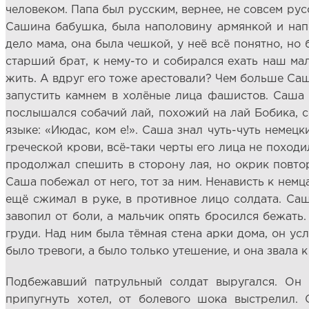
человеком. Папа был русским, вернее, не совсем рус
Сашина бабушка, была наполовину армянкой и напо
дело мама, она была чешкой, у неё всё понятно, но
старший брат, к нему-то и собирался ехать наш ма
жить. А вдруг его тоже арестовали? Чем больше Саша
запустить камнем в холёные лица фашистов. Саша 
послышался собачий лай, похожий на лай Бобика, 
языке: «Июдас, ком е!». Саша знал чуть-чуть немец
греческой крови, всё-таки черты его лица не походи
продолжал спешить в сторону лая, но окрик повтори
Саша побежал от него, тот за ним. Ненависть к немц
ещё сжимал в руке, в противное лицо солдата. Саш
завопил от боли, а мальчик опять бросился бежать.
груди. Над ним была тёмная стена арки дома, он ус
было тревоги, а было только утешение, и она звала к
Подбежавший патрульный солдат выругался. Он п
припугнуть хотел, от болевого шока выстрелил.