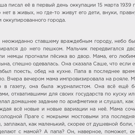
Саша писал её в первый день оккупации 15 марта 1939
 нет в живых, но где-то живут его дети, внуки, прав
 оккупированного города.
неожиданно ставшему враждебным городу, небо было
бирался до него пешком. Мальчик передвигался дво
ли немцы прогнали пёсика во двор. Мама, его люби
ына, спешно одевалась. Она сказала Саше, что если е
абыл поесть, обед на кухне. Папа в последнее врем
ло. Вчера вечером мама импровизировала на рояле. М
ю в газету, она была журналистом. Она всё ещё 
ми, отхватившими для своих государств по куску и
елал домашнее задание по арифметике и слушал, как
дая всё новые и новые вариации на неё. Мама соч
 холодной Праге с мокрыми мостовыми эта последня
, заплакал, как маленький, скорее от душевной боли, 
сделают с мамой? А папа? Он, наверное, поможет, 