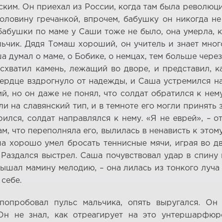
ским. Он приехал из России, когда там была революция
ловину гречанкой, впрочем, бабушку он никогда не 
 бабушки по маме у Саши тоже не было, она умерла, 
льчик. Дядя Томаш хороший, он учитель и знает мног
 думал о маме, о Бобике, о немцах, тем больше чере
схватил камень, лежащий во дворе, и представил, к
сердце вздрогнуло от надежды, и Саша устремился н
кий, но он даже не понял, что солдат обратился к не
ли на славянский тип, и в темноте его могли принять 
лся, солдат направлялся к нему. «Я не еврей», – о
ам, что переполняла его, вылилась в ненависть к этом
а хорошо умел бросать теннисные мячи, играя во дво
 Раздался выстрел. Саша почувствовал удар в спину 
лышал мамину мелодию, – она лилась из тонкого луча 
 себе.
опробовал пульс мальчика, опять выругался. Он 
 Он не знал, как отреагирует на это унтершарфю