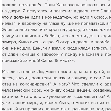
ходили, но я дошёл. Пани Хана очень волновалась и
на двери. Я испугался, и позвонил в дверь тете Элиш
что я должен идти в комендатуру, но если я боюсь,
нельзя, и дворнику на глаза лучше не попадаться, а 
Элишка мне дала пять крон на дорогу, и сказала, чт
улицу и стал искать Бобика, я звал его и долго ходи
замерз, было очень сыро. Я открыл дверь, а пломба 
они не нашли. Деньги я взял, а сюда кладу записку
от дяди Томаша с адресом, я пойду на вокзал и по
приезжай за мной! Саша. 15 марта».
Мысли в голове Людмилы плыли одна за другой, она
здесь, значит, родители не взяли записку, и сам С
отец из командировки? А мать? Что сделали с ар
человеческий срок. «Я живу среди вещей, созданн
картина. Что стало с художником, создавшим её? А 
уже в ином мире, и, может быть, о многих из них вс
каждый из прежних пианистов, игравших на нем, ра