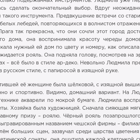
только подержанных инструментов. Людмила уже пер
ась сделать окончательный выбор. Вдруг неожида
я такого инструмента. Предвкушение встречи со ста
 белых лебедей, повторяющихся в волнистом отражен
рага так прекрасна, что они сочли этот город дос
го дома, она воспринимала красоту череды домов
кала нужный ей дом по цвету и номеру, как описала
ожидается рояль. Она подняла голову, посмотрев на э
 – всё было в стиле ар-деко. Невольно Людмила пре
в русском стиле, с папиросой в изящной руке.
етившей её женщине была шёлковой, с изящной вышив
нно и спортивно. Видимо, домашний вариант. На Л
технике акварели по мокрой бумаге. Людмила воспр
веты. Хозяйка была художницей. Сначала сияющая мяг
лавному призу – роялю. Чёрный рояль позапрошлог
выгравированным названием чешской фирмы – филиал
м больших сцен, зазвучал среди царства цветения
етической сонаты, она ощутила каждой клеточкой с