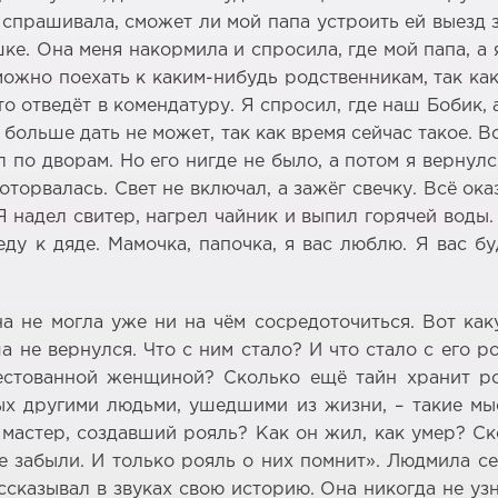
 спрашивала, сможет ли мой папа устроить ей выезд 
ке. Она меня накормила и спросила, где мой папа, а 
 можно поехать к каким-нибудь родственникам, так ка
то отведёт в комендатуру. Я спросил, где наш Бобик, 
о больше дать не может, так как время сейчас такое.
л по дворам. Но его нигде не было, а потом я вернул
оторвалась. Свет не включал, а зажёг свечку. Всё ок
. Я надел свитер, нагрел чайник и выпил горячей вод
еду к дяде. Мамочка, папочка, я вас люблю. Я вас б
 не могла уже ни на чём сосредоточиться. Вот как
аша не вернулся. Что с ним стало? И что стало с ег
естованной женщиной? Сколько ещё тайн хранит р
ых другими людьми, ушедшими из жизни, – такие мы
мастер, создавший рояль? Как он жил, как умер? Ск
е забыли. И только рояль о них помнит». Людмила сел
ссказывал в звуках свою историю. Она никогда не уз