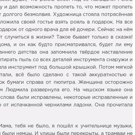
шу и дал возможность пропеть то, что может пропеть
т долгого безмолвия. Художница стояла потрясённая
ложила своей гостье взять рояль в подарок. На все
одарок от одного врача для её дочери. Сейчас на нём
т случиться в жизни? Такое бывает только в сказке!
ома, и он как будто присматривался, будет ли ему
ннего детства она запомнила твёрдое наставление
ытирать пыль со всех деталей инструмента снаружи и
осила инструмент под большой крышкой. Потом мягкой
тали, всё было сделано с такой аккуратностью и
чок бумаги справа от пюпитра. Женщина осторожно
ем Людмила развернула его. На чешском языке она
 слова были исправлены, некоторые исправленные и
мо от испачканной чернилами ладони. Она прочитала
ама, тебя не было, я пошёл к учительнице музыки,
ом были немцы. И улицы были перекрыты, а трамваи не