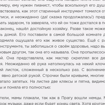
 миру, ему нужен пианист, чтобы всколыхнул его ду
вствовала, как этот старинный инструмент томился о
иси, и неожиданно (да! сказка продолжалась!) пред
ть задаром, та заверяла, что ей он тоже достался в п
 наконец, нашёл достойную хозяйку. Разве такое може
 домой. Его поставили в самой большой комнате д
Людмила ощущала его как живое существо. Ещё с ра
инструменте, ты заботишься о своём здоровье, надо в
 новым другом, так она его называла. Она пропылес
. Она представляла, как мастер скреплял все де
ся. Неожиданно её рука натолкнулась на некий кло
ий листок, сложенный в несколько раз. С волнени
 явно детской рукой. Строчки были кривыми, многие
тало запятых. На листке две кляксы и пятна, види
ы и поняла его полностью:
ели, мамы плакали, так как в Прагу вошли немцы. М
урок музыки, даже если будет конец света. Хотя круг