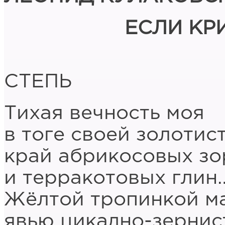
ЕСЛИ КР
СТЕПЬ
Тихая вечность моя
в тоге своей золотис
край абрикосовых зо
и терракотовых глин
Жёлтой тропинкой ма
явью цикадно-зернис