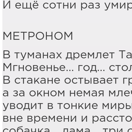
И ещё сотни раз умир
МЕТРОНОМ
В туманах дремлет Та
Мгновенье… год… сто
В стакане остывает г
а за окном немая мле
уводит в тонкие мир
вне времени и рассто
собачка… дама… три 