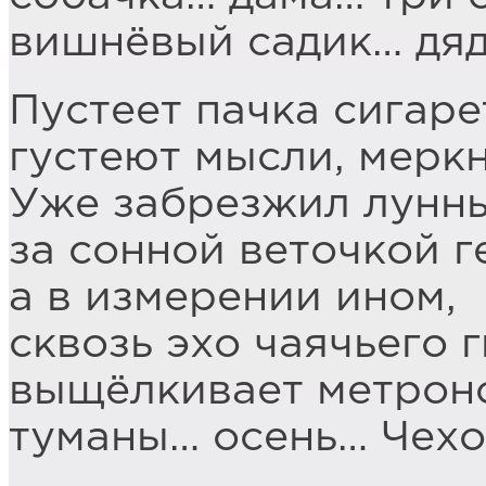
вишнёвый садик… дя
Пустеет пачка сигаре
густеют мысли, меркн
Уже забрезжил лунны
за сонной веточкой г
а в измерении ином,
сквозь эхо чаячьего г
выщёлкивает метрон
туманы… осень… Чех