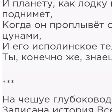
И планету, как лодку
поднимет,
Когда он проплывёт с
цунами,
И его исполинское те
Ты, конечно же, знае
***
На чешуе глубоково
Записана история Вс