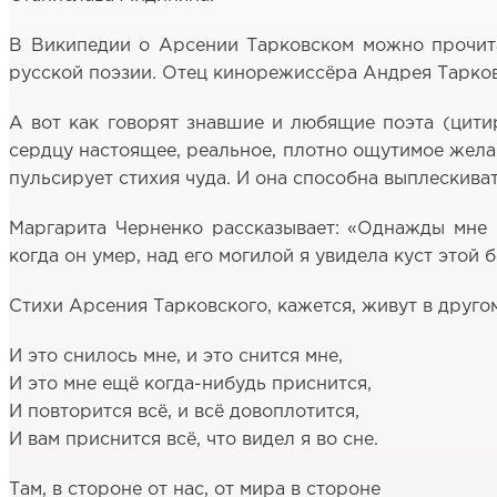
В Википедии о Арсении Тарковском можно прочитат
русской поэзии. Отец кинорежиссёра Андрея Тарков
А вот как говорят знавшие и любящие поэта (цитир
сердцу настоящее, реальное, плотно ощутимое желани
пульсирует стихия чуда. И она способна выплескива
Маргарита Черненко рассказывает: «Однажды мне п
когда он умер, над его могилой я увидела куст этой
Стихи Арсения Тарковского, кажется, живут в друго
И это снилось мне, и это снится мне,
И это мне ещё когда-нибудь приснится,
И повторится всё, и всё довоплотится,
И вам приснится всё, что видел я во сне.
Там, в стороне от нас, от мира в стороне