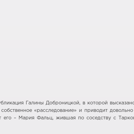
убликация Галины Доброницкой, в которой высказан
оё собственное «расследование» и приводит довольн
т его – Мария Фальц, жившая по соседству с Тарк