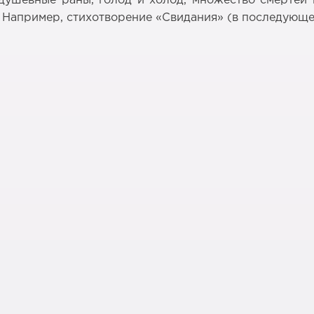
душевные раны, голод и холод, множество смертей и
 Например, стихотворение «Свидания» (в последующе