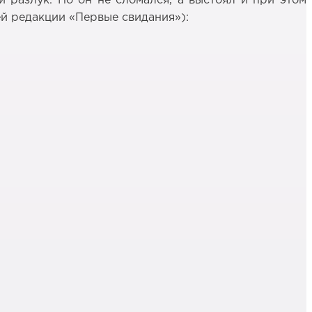
 разлук. Но он не сломался, а выстоял и при этом
й редакции «Первые свидания»):