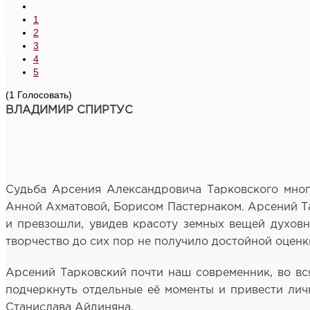
1
2
3
4
5
(1 Голосовать)
ВЛАДИМИР СПИРТУС
Судьба Арсения Александровича Тарковского многи
Анной Ахматовой, Борисом Пастернаком. Арсений Та
и превзошли, увидев красоту земных вещей духовн
творчество до сих пор не получило достойной оценк
Арсений Тарковский почти наш современник, во вся
подчеркнуть отдельные её моменты и привести лич
Станислава Айдиняна.