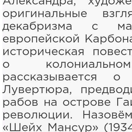
Александра, худож
оригинальные взг
декабризма с ма
европейской Карбона
историческая повест
о колониально
рассказывается о
Лувертюра, предвод
рабов на острове Га
революции. Назовё
«Шейх Мансур» (1934