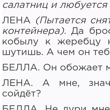
салатниц и любуется 
ЛЕНА
(Пытается сня
контейнера).
Да брос
кобылу к жеребцу н
шутишь. А чем он теб
БЕЛЛА. Он обожает 
ЛЕНА. А мне, зна
сойдёт?
БЕЛЛА. Не дури мне