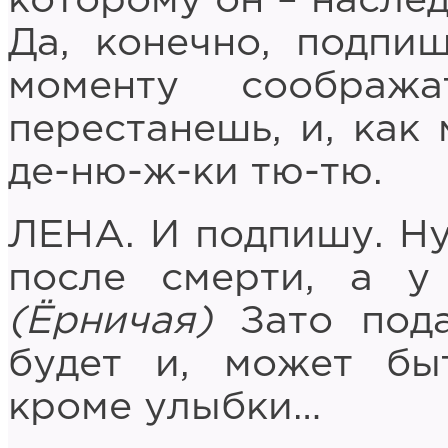
которому он – наслед
Да, конечно, подпи
моменту соображ
перестанешь, и, как
де-ню-ж-ки тю-тю.
ЛЕНА. И подпишу. Ну
после смерти, а у
(Ёрничая)
Зато пода
будет и, может быт
кроме улыбки…