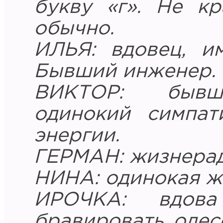
букву «г». Не к
обычно.
ИЛЬЯ: вдовец, и
Бывший инженер. 
ВИКТОР: бывши
одинокий симпат
энергии.
ГЕРМАН: жизнерад
НИНА: одинокая ж
ИРОЧКА: вдов
бравировать одес