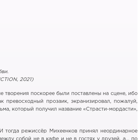
бви.
CTION
, 2021)
ие творения поскорее были поставлены на сцене, ибо
к превосходный прозаик, экранизировал, пожалуй,
ьма, который получил название «Страсти-мордасти»,
 И тогда режиссёр Михеенков принял неординарное
жду собой не в кафе и не в гостях у друзей, а… по