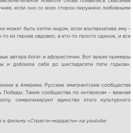
 заключительной новелле снова появились сквозные
тичнее, если оно со всех сторон окружено любовными
е может быть хэппи-эндом, если альтернатива ему –
то из героев овдовел, а кто-то просто одинок, и все
Язык автора богат и афористичен. Вот яркие примеры
ты и доблюла себя до шестидесяти пяти годков».
 жизни в Америке. Русские эмигрантские сообщества
нь Победы. Такие сообщества по интересам – важная
ллу, символизируют единство этого культурного
 к фильму «Страсти-мордасти» на youtube: