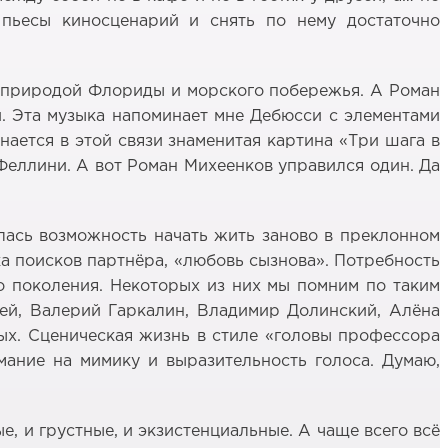
 пьесы киносценарий и снять по нему достаточно
й природой Флориды и морского побережья. А Роман
. Эта музыка напоминает мне Дебюсси с элементами
ется в этой связи знаменитая картина «Три шага в
Феллини. А вот Роман Михеенков управился один. Да
лась возможность начать жить заново в преклонном
ика поисков партнёра, «любовь сызнова». Потребность
 поколения. Некоторых из них мы помним по таким
лей, Валерий Гаркалин, Владимир Долинский, Алёна
ых. Сценическая жизнь в стиле «головы профессора
мание на мимику и выразительность голоса. Думаю,
, и грустные, и экзистенциальные. А чаще всего всё