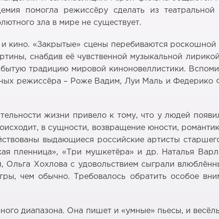
демия помогла режиссёру сделать из театральной
лютного зла в мире не существует.
а и кино. «Закрытые» сцены перебиваются роскошно
ртины, снабдив её чувственной музыкальной лирикой
бытую традицию мировой киноновеллистики. Вспомина
зных режиссёра – Роже Вадим, Луи Маль и Федерико 
ельности жизни привело к тому, что у людей появи
происходит, в сущности, возвращение юности, романт
йствованы выдающиеся российские артисты старшего
кая пленница», «Три мушкетёра» и др. Наталья Вар
, Ольга Хохлова с удовольствием сыграли влюблённ
гры, чем обычно. Требовалось обратить особое вни
ого диапазона. Она пишет и «умные» пьесы, и весёлые