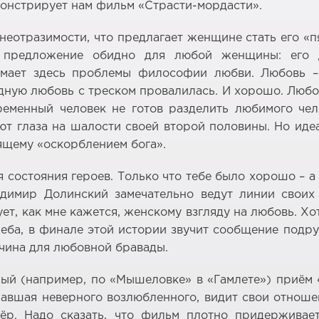
емонстрирует нам фильм «Страсти-мордасти».
неотразимости, что предлагает женщине стать его «п
 предложение обидно для любой женщины: его д
мает здесь проблемы философии любви. Любовь – 
дную любовь с треском провалилась. И хорошо. Любов
еменный человек не готов разделить любимого чел
т глаза на шалости своей второй половины. Но иде
ящему «оскорблением бога».
 состояния героев. Только что тебе было хорошо – а
имир Долинский замечательно ведут линии своих 
ет, как мне кажется, женскому взгляду на любовь. Хо
неба, в финале этой истории звучит сообщение подру
ичина для любовной бравады.
й (например, по «Мышеловке» в «Гамлете») приём «т
авшая неверного возлюбленного, видит свои отноше
р. Надо сказать, что фильм плотно придерживает