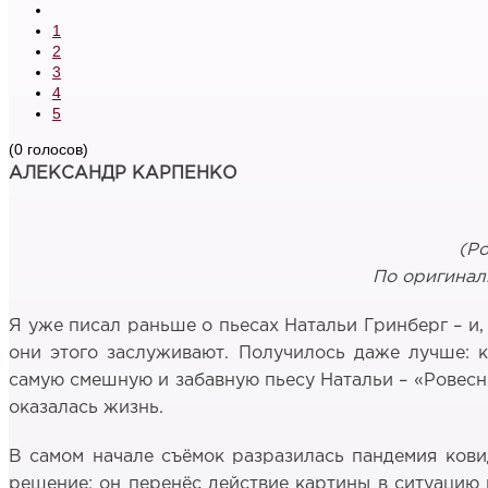
1
2
3
4
5
(0 голосов)
АЛЕКСАНДР КАРПЕНКО
(Ро
По оригинал
Я уже писал раньше о пьесах Натальи Гринберг – и,
они этого заслуживают. Получилось даже лучше: 
самую смешную и забавную пьесу Натальи – «Ровесн
оказалась жизнь.
В самом начале съёмок разразилась пандемия ков
решение: он перенёс действие картины в ситуацию 