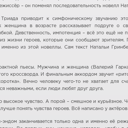
ежиссёр – он поменял последовательность новелл На
 Триада приводит к симфоническому звучанию эт
к женщина в возрасте рассказывает подруге о св
кой. Девственность, импотенция – всё это ещё не 
из жизни героев, которые они сообщают зрителям. 
именно из этой новеллы. Сам текст Натальи Гринбе
оактной пьесы. Мужчина и женщина (Валерий Гарк
этого кроссворда. И финальным аккордом звучит «рит
оротка». Вечно человеку чего-то не хватает для сч
ся неважными, если люди любят друг друга.
о высокое чувство. А порой – смешное и курьёзное. Ч
лучше понять чувства героев. Всё написано у актёров
-эндом заканчивается только одна и именно её реж