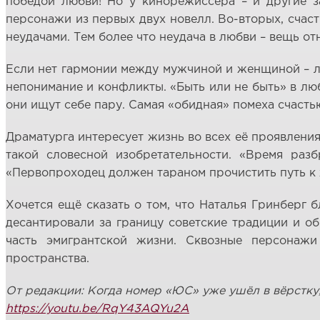
победой любви! Но у кинорежиссёра – и другие за
персонажи из первых двух новелл. Во-вторых, счаст
неудачами. Тем более что неудача в любви – вещь от
Если нет гармонии между мужчиной и женщиной – лу
непонимание и конфликты. «Быть или не быть» в любв
они ищут себе пару. Самая «обидная» помеха счастью
Драматурга интересует жизнь во всех её проявления
такой словесной изобретательности. «Время раз
«Первопроходец должен тараном прочистить путь к
Хочется ещё сказать о том, что Наталья Гринберг 
десантировали за границу советские традиции и об
часть эмигрантской жизни. Сквозные персонажи
пространства.
От редакции: Когда номер «ЮС» уже ушёл в вёрстку
https://youtu.be/RqY43AQYu2A