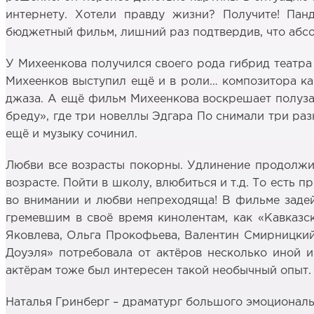
интернету. Хотели правду жизни? Получите! Пан
бюджетный фильм, лишний раз подтвердив, что абсо
У Михеенкова получился своего рода гибрид театр
Михеенков выступил ещё и в роли… композитора ка
джаза. А ещё фильм Михеенкова воскрешает полуза
бреду», где три новеллы Эдгара По снимали три ра
ещё и музыку сочинил.
Любви все возрасты покорны. Удлинение продолжит
возрасте. Пойти в школу, влюбиться и т.д. То есть 
во внимании и любви непреходяща! В фильме заде
гремевшим в своё время кинолентам, как «Кавказс
Яковлева, Ольга Прокофьева, Валентин Смирницкий
Доуэля» потребовала от актёров несколько иной и
актёрам тоже был интересен такой необычный опыт.
Наталья Гринберг – драматург большого эмоциональн