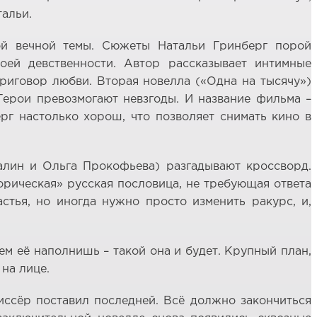
тальи.
ой вечной темы. Сюжеты Натальи Гринберг порой
оей девственности. Автор рассказывает интимные
приговор любви. Вторая новелла («Одна на тысячу»)
Герои превозмогают невзгоды. И название фильма –
рг настолько хорош, что позволяет снимать кино в
алин и Ольга Прокофьева) разгадывают кроссворд.
орическая» русская пословица, не требующая ответа
астья, но иногда нужно просто изменить ракурс, и,
ем её наполнишь – такой она и будет. Крупный план,
 на лице.
иссёр поставил последней. Всё должно закончиться