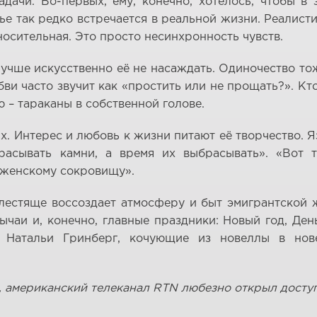
дачи. Во-первых, ему, конечно, хотелось, чтобы в
ье так редко встречается в реальной жизни. Реалис
носительная. Это просто несинхронность чувств.
чше искусственно её не насаждать. Одиночество тож
и часто звучит как «простить или не прощать?». Кто-
 – тараканы в собственной голове.
х. Интерес и любовь к жизни питают её творчество. 
брасывать камни, а время их выбрасывать». «Вот 
 женскому сокровищу».
блестяще воссоздает атмосферу и быт эмигрантской
ычаи и, конечно, главные праздники: Новый год, Де
 Натальи Гринберг, кочующие из новеллы в нове
, американский телеканал RTN любезно открыл доступ