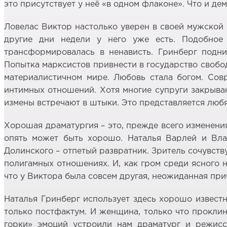
это присутствует у неё «в одном флаконе». Что и д
Ловелас Виктор настолько уверен в своей мужской 
другие дни недели у него уже есть. Подобное
трансформировалась в ненависть. Гринберг подни
Попытка марксистов привнести в государство свобо
материалистичном мире. Любовь стала богом. Совр
интимных отношений. Хотя многие супруги закрываю
измены встречают в штыки. Это представляется люб
Хорошая драматургия – это, прежде всего изменения
опять может быть хорошо. Наталья Варлей и Влад
Долинского – отпетый развратник. Зритель сочувству
полигамных отношениях. И, как гром среди ясного 
что у Виктора была совсем другая, неожиданная пр
Наталья Гринберг использует здесь хорошо известны
только постфактум. И женщина, только что проклин
горки» эмоций устроили нам драматург и режиссё