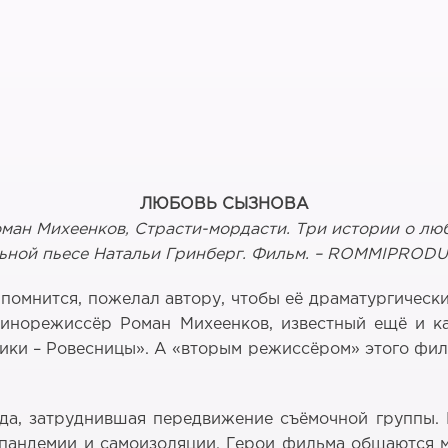
ЛЮБОВЬ СЫЗНОВА
ман Михеенков, Страсти-мордасти. Три истории о лю
ьной пьесе Натальи Гринберг. Фильм. –
ROMMIPRODU
 помнится, пожелал автору, чтобы её драматургическ
кинорежиссёр Роман Михеенков, известный ещё и ка
ики – Ровесницы». А «вторым режиссёром» этого фил
ида, затруднившая передвижение съёмочной группы.
пандемии и самоизоляции. Герои фильма общаются ме