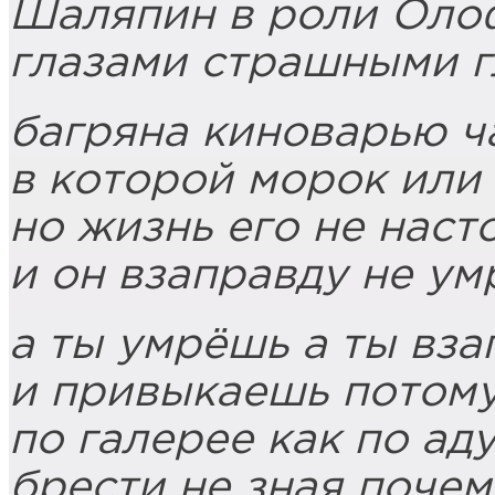
Шаляпин в роли Оло
глазами страшными г
багряна киноварью 
в которой морок или
но жизнь его не нас
и он взаправду не ум
а ты умрёшь а ты вза
и привыкаешь потом
по галерее как по ад
брести не зная почем