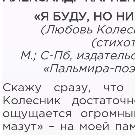
«Я БУДУ, НО Н
(Любовь Колесн
(стихот
М.; С-Пб, издатель
«Пальмира-поэз
Скажу сразу, что
Колесник достаточ
ощущается огромны
мазут» – на моей па