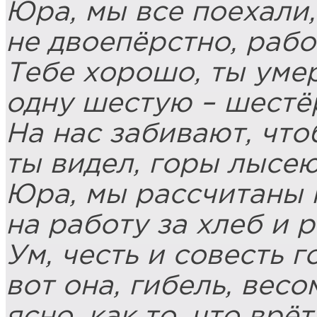
Юра, мы все поехали,
не двоепёрстно, рабо
Тебе хорошо, ты умер
одну шестую – шестёр
На нас забивают, что
ты видел, горы лысею
Юра, мы рассчитаны н
на работу за хлеб и 
Ум, честь и совесть г
вот она, гибель, весо
ясно, как то, что врё