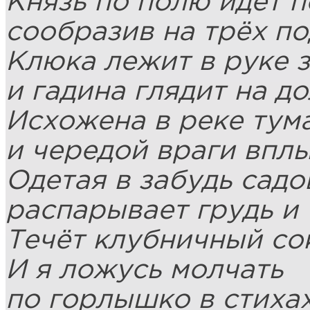
Князь по полю идёт п
сообразив на трёх п
Клюка лежит в руке 
и гадина глядит на д
Исхожена в реке тума
и чередой враги вплы
Одетая в забудь садо
распарывает грудь и 
Течёт клубничный сок
И я ложусь молчать
по горлышко в стихах