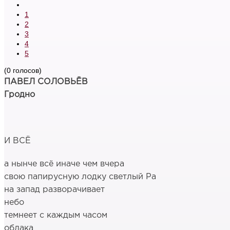
1
2
3
4
5
(0 голосов)
ПАВЕЛ СОЛОВЬЁВ
Гродно
И ВСЁ
а нынче всё иначе чем вчера
свою папирусную лодку светлый Ра
на запад разворачивает
небо
темнеет с каждым часом
облака