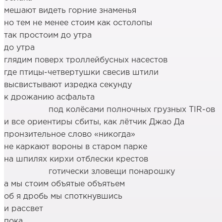
мешают видеть горние знаменья
но тем не менее стоим как остолопы
так простоим до утра
до утра
глядим поверх троллейбусных насестов
где птицы-четвертушки свесив штили
высвистывают изредка секунду
к дрожанию асфальта
под колёсами полночных грузных TIR-ов
и все ориентиры сбиты, как лётчик Джао Да
пронзительное слово «никогда»
не каркают вороны в старом парке
на шпилях кирхи отблески крестов
готически зловещи понарошку
а мы стоим объятые объятьем
об я дробь мы споткнувшись
и рассвет
пока