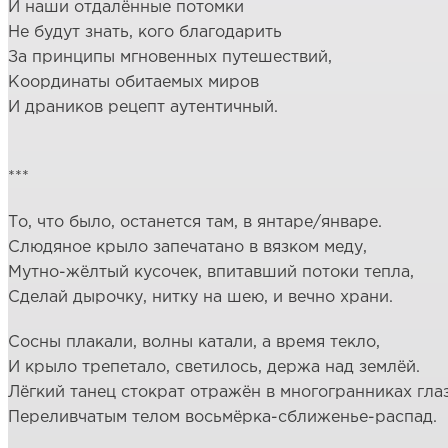
И наши отдалённые потомки
Не будут знать, кого благодарить
За принципы мгновенных путешествий,
Координаты обитаемых миров
И драников рецепт аутентичный.
***
То, что было, останется там, в янтаре/январе.
Слюдяное крыло запечатано в вязком меду,
Мутно-жёлтый кусочек, впитавший потоки тепла,
Сделай дырочку, нитку на шею, и вечно храни.
Сосны плакали, волны катали, а время текло,
И крыло трепетало, светилось, держа над землёй.
Лёгкий танец стократ отражён в многогранниках глаз
Переливчатым телом восьмёрка-сближенье-распад.