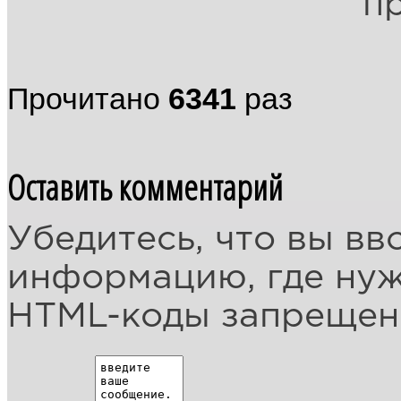
п
Прочитано
6341
раз
Оставить комментарий
Убедитесь, что вы вв
информацию, где ну
HTML-коды запреще