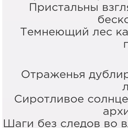
Пристальны взгля
беск
Темнеющий лес ка
Отраженья дублир
Сиротливое солнце
арх
Шаги без следов во 