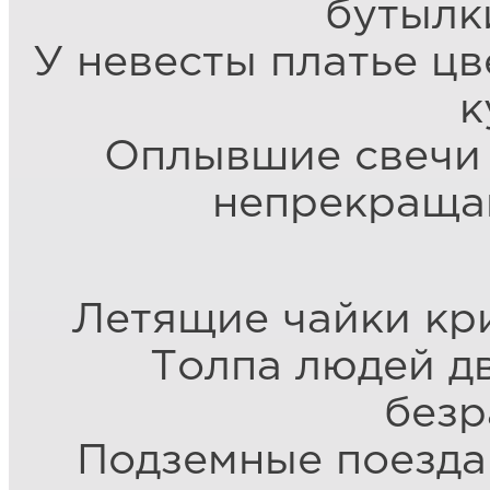
бутылк
У невесты платье ц
к
Оплывшие свечи 
непрекраща
Летящие чайки кри
Толпа людей д
безр
Подземные поезда