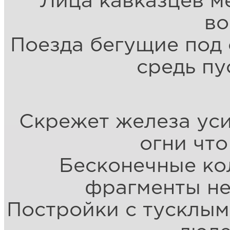
Лица кавказцев м
во
Поезда бегущие под 
средь пу
Скрежет железа ус
огни что
Бесконечные кол
фрагменты н
Постройки с тусклым