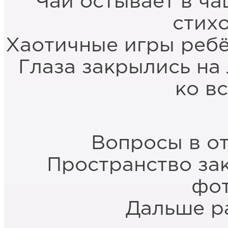
Чай остывает в ча
стих
Хаотичные игры ребё
Глаза закрылись на
ко в
Вопросы в от
Пространство за
фо
Дальше р