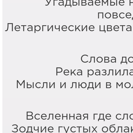
Угадываемые 
повсе
Летаргические цвета
Слова д
Река разлил
Мысли и люди в мо
Вселенная где сл
Зодчие густых обла