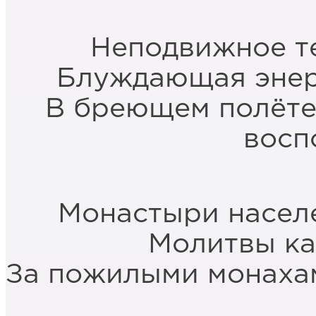
Неподвижное т
Блуждающая энер
В бреющем полёте
восп
Монастыри насел
Молитвы ка
За пожилыми монахам