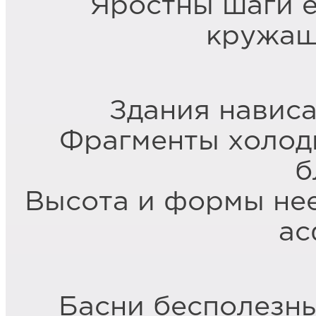
Яростны шаги е
кружащ
Здания навис
Фрагменты холодн
б
Высота и формы нее
ас
Басни бесполезн