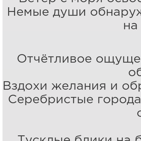
Немые души обнаруж
на
Отчётливое ощуще
о
Вздохи желания и об
Серебристые города 
Тусклые блики на 