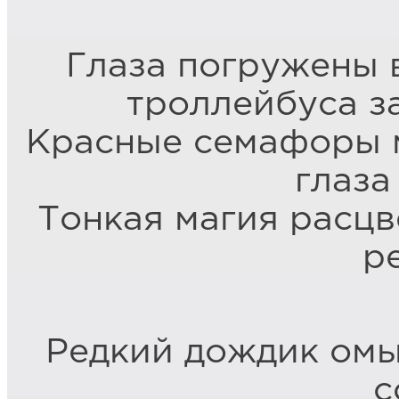
Глаза погружены в
троллейбуса з
Красные семафоры 
глаза
Тонкая магия расцв
р
Редкий дождик ом
с