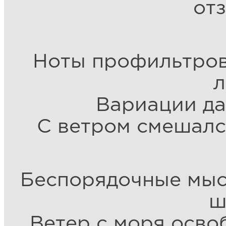
отз
Ноты профильтров
л
Вариации да
С ветром смешалс
Беспорядочные мыс
ш
Ветер с моря осво