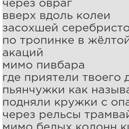
через овраг
вверх вдоль колеи
засохшей серебристо
по тропинке в жёлто
акаций
мимо пивбара
где приятели твоего 
пьянчужки как назыв
подняли кружки с о
через рельсы трамва
мимо белых колонн к