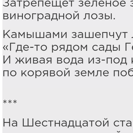
Затрепещет зелёное 
виноградной лозы.
Камышами зашепчут 
«Где-то рядом сады Г
И живая вода из-под 
по корявой земле по
***
На Шестнадцатой ст