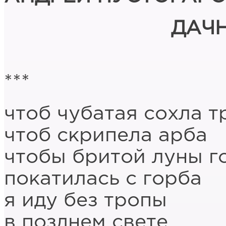
ДАЧ
***
чтоб чубатая сохла т
чтоб скрипела арба
чтобы бритой луны г
покатилась с горба
я иду без тропы
в позднем свете