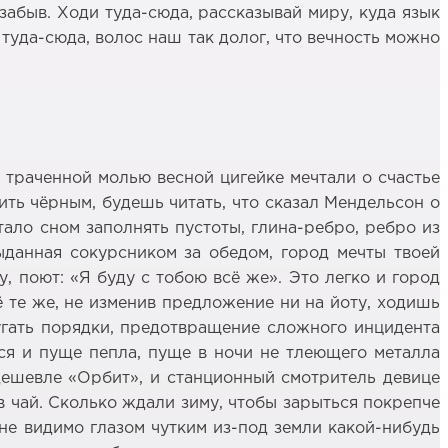
озабыв. Ходи туда-сюда, рассказывай миру, куда язык
 туда-сюда, волос наш так долог, что вечность можно
в траченной молью весной цигейке мечтали о счастье
ить чёрным, будешь читать, что сказал Мендельсон о
тало сном заполнять пустоты, глина-ребро, ребро из
выданная сокурсником за обедом, город мечты твоей
, поют: «Я буду с тобою всё же». Это легко и город
ё те же, не изменив предложение ни на йоту, ходишь
ругать порядки, предотвращение сложного инцидента
ься и пуще пепла, пуще в ночи не тлеющего металла
 дешевле «Орбит», и станционный смотритель девице
в чай. Сколько ждали зиму, чтобы зарыться покрепче
о не видимо глазом чутким из-под земли какой-нибудь