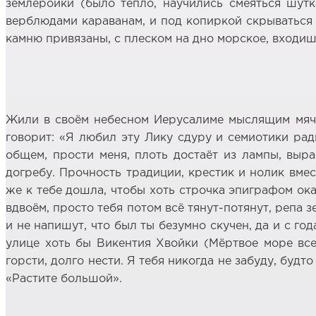
землеройки (было тепло, научились смеяться шутк
верблюдами караванам, и под копиркой скрываться Б
камню привязаны, с плеском на дно морское, входишь
Жили в своём небесном Иерусалиме мыслящим мячик
говорит: «Я любил эту Лику сдуру и семиотики рад
общем, прости меня, плоть достаёт из лампы, выра
догребу. Прочность традиции, крестик и нолик вмес
же к тебе дошла, чтобы хоть строчка эпиграфом оказ
вдвоём, просто тебя потом всё тянут-потянут, репа з
и не напишут, что был ты безумно скучен, да и с го
улице хоть бы Викентия Хвойки (Мёртвое море всег
горсти, долго нести. Я тебя никогда не забуду, буд
«Растите большой».