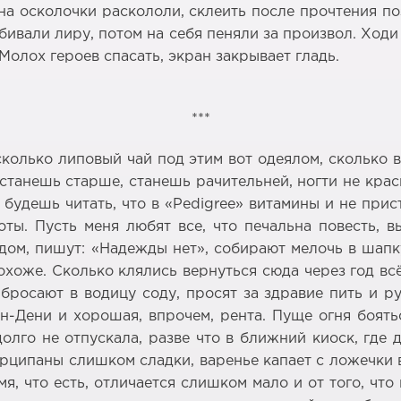
 на осколочки раскололи, склеить после прочтения п
бивали лиру, потом на себя пеняли за произвол. Ходи
Молох героев спасать, экран закрывает гладь.
***
сколько липовый чай под этим вот одеялом, сколько 
станешь старше, станешь рачительней, ногти не крас
будешь читать, что в «Pedigree» витамины и не прис
ты. Пусть меня любят все, что печальна повесть, 
едом, пишут: «Надежды нет», собирают мелочь в шапку
похоже. Сколько клялись вернуться сюда через год вс
 бросают в водицу соду, просят за здравие пить и 
н-Дени и хорошая, впрочем, рента. Пуще огня боят
долго не отпускала, разве что в ближний киоск, где
марципаны слишком сладки, варенье капает с ложечки 
я, что есть, отличается слишком мало и от того, чт