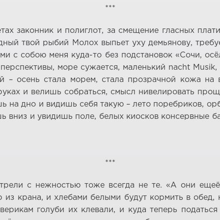
***
тах законник и полиглот, за смещение гласных плати
ный твой рыбий Молох выпьет уху демьянову, требует
ьми с собою меня куда-то без подстановок «Сочи, осёл
перспективы, море сужается, маленький nacht Musik, 
й – осень стала морем, стала прозрачной кожа на 
уках и велишь собраться, смысл нивелировать проще,
шь на дно и видишь себя такую – лето поребриков, о
ь вниз и увидишь поле, белых киосков консервные б
***
трели с нежностью тоже всегда не те. «А они ещеё
 из крана, и хлебами белыми будут кормить в обед, 
ерикам голуби их клевали, и куда теперь податься 