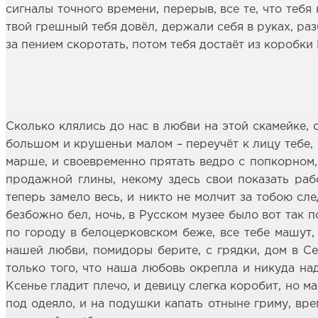
сигналы точного времени, перерыв, все те, что тебя
твой грешный тебя довёл, держали себя в руках, раз
за пением скоротать, потом тебя достаёт из коробки 
Сколько клялись до нас в любви на этой скамейке, 
большом и крушеньи малом – переучёт к лицу тебе, 
марше, и своевременно прятать ведро с попкорном, 
продажной глины, некому здесь свои показать рабо
теперь замело весь, и никто не молчит за тобою сл
безбожно бел, ночь, в Русском музее было вот так 
по городу в белоцерковском беже, все тебе машут,
нашей любви, помидоры берите, с грядки, дом в Се
только того, что наша любовь окрепла и никуда на
Ксенье гладит плечо, и девицу слегка коробит, но 
под одеяло, и на подушки капать отныне гриму, врем