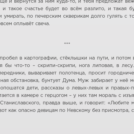
ё и вернутся за ним куда-то, и тебя предложат веж
 и такое счастье будет во всём разлито, и такая 
 умирать, по печерским скверикам долго гулять с т
овсем оплывёт свеча.
***
пробел в картографии, стёклышки на пути, и потом 
я бы что-то – скрипи-скрипи, нога липовая, в лес
передники, вываривает полотенца, просит городнич
ная обстановка, бунтует Дума. Муж забирает у неё м
копошатся дети, рассказы о левых-левых и правых-п
тается в камере с герцогом – у них там мораль с из
 Станиславского, правда выше, и говорит: «Любите 
вот как опасно девицам по Невскому без присмотра, 