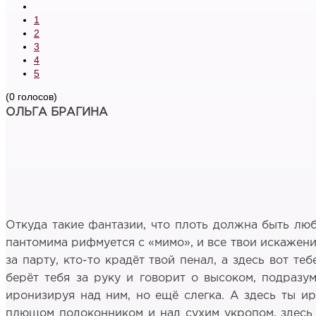
1
2
3
4
5
(0 голосов)
ОЛЬГА БРАГИНА
Откуда такие фантазии, что плоть должна быть лю
пантомима рифмуется с «мимо», и все твои искажени
за парту, кто-то крадёт твой пенал, а здесь вот т
берёт тебя за руку и говорит о высоком, подразум
иронизируя над ним, но ещё слегка. А здесь ты ир
плющом подоконником и над сухим укропом, здесь 