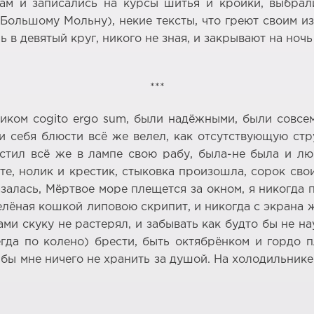
ам и записались на курсы шитья и кройки, выбрал
ольшому Мольну), некие тексты, что греют своим изъ
 в девятый круг, никого не зная, и закрывают на ночь
***
ом cogito ergo sum, были надёжными, были совсем
и себя блюсти всё же велел, как отсутствующую стр
стил всё же в лампе свою рабу, была-не была и лю
те, нолик и крестик, стыковка произошла, сорок сво
алась, Мёртвое море плещется за окном, я никогда п
елёная кошкой липовою скрипит, и никогда с экрана ж
дами скуку не растерял, и забывать как будто бы не н
да по колено) брести, быть октябрёнком и гордо п
то бы мне ничего не хранить за душой. На холодильни