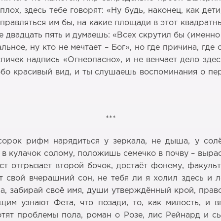
х, здесь тебе говорят: «Ну будь, наконец, как дети,
равляться им бы, на какие площади в этот квадратны
бе двадцать пять и думаешь: «Всех скрутил бы (именн
ьное, ну кто не мечтает – Бог», но где причина, где 
пичек надпись «Огнеопасно», и не венчает дело здес
собо красивый вид, и ты слушаешь воспоминания о пер
***
 сорок рифм нарядиться у зеркала, не дыша, у сол
 в кулачок солому, положишь семечко в почву – вырас
ст отгрызает второй бочок, достаёт фонему, факульт
т свой вчерашний сон, не тебя ли я холил здесь и
а, забирай своё имя, души утверждённый крой, прав
щим узнают Фета, что позади, то, как милость, и 
тят проблемы пола, роман о Розе, лис Рейнард и сы