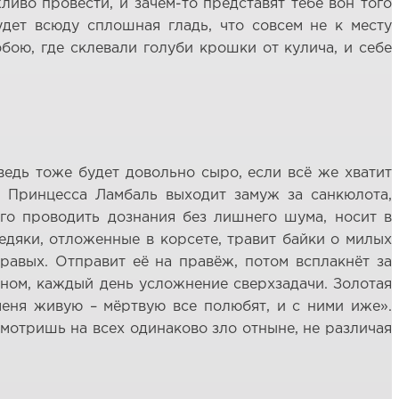
ливо провести, и зачем-то представят тебе вон того
будет всюду сплошная гладь, что совсем не к месту
обою, где склевали голуби крошки от кулича, и себе
ведь тоже будет довольно сыро, если всё же хватит
у. Принцесса Ламбаль выходит замуж за санкюлота,
его проводить дознания без лишнего шума, носит в
едяки, отложенные в корсете, травит байки о милых
равых. Отправит её на правёж, потом всплакнёт за
ъяном, каждый день усложнение сверхзадачи. Золотая
меня живую – мёртвую все полюбят, и с ними иже».
смотришь на всех одинаково зло отныне, не различая