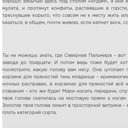
хорошо забытый здесь под столом «Агдам», а они ещ
мулата, и протянут конфеты, растаявшие в горсти,
треснувшее корыто, что совсем не к месту жить или
казаться, в общем, почти живою, если капнет воск, с
Ты не можешь знать, где Северная Пальмира – вот 
завода до тридцати. И потом ведь тоже будет хот
посмотрите, какую голову вам несу. Она штопает 
корзине для пряностей тень младенца – криминоген
ночных расправах, в корзинах для пряностей всё 
стаканом – кто же будет Мари носить передачи, спу
твоя голова скатилась на мостовую прямо к ногам
Золотая твоя голова лежит в просторной витрине – 
плоть категорий сорта.