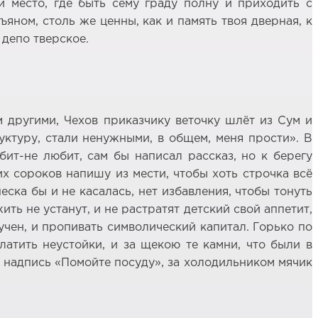
и место, где быть сему граду полну и приходить с
яном, столь же ценны, как и память твоя дверная, к
 депо тверское.
 другими, Чехов приказчику веточку шлёт из Сум и
уктуру, стали ненужными, в общем, меня прости». В
бит-не любит, сам бы написал рассказ, но к берегу
их сороков напишу из мести, чтобы хоть строчка всё
еска бы и не касалась, нет избавления, чтобы тонуть
ить не устанут, и не растратят детский свой аппетит,
аучен, и пропивать символический капитал. Горько по
латить неустойки, и за щекою те камни, что были в
ке надпись «Помойте посуду», за холодильником мячик