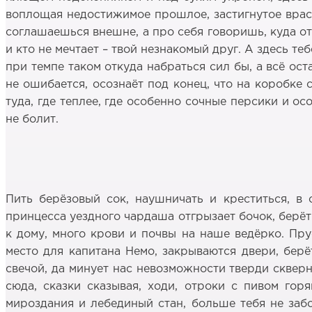
воплощая недостижимое прошлое, застигнутое враспло
соглашаешься внешне, а про себя говоришь, куда отп
и кто не мечтает – твой незнакомый друг. А здесь те
при темпе таком откуда набраться сил бы, а всё остал
не ошибается, осознаёт под конец, что на коробке с
туда, где теплее, где особенно сочные персики и о
не болит.
Пить берёзовый сок, наушничать и креститься, в
принцесса уездного чардаша отгрызает бочок, берёт
к дому, много крови и почвы на наше ведёрко. Пру
место для капитана Немо, закрываются двери, берё
свечой, да минует нас невозможности тверди скверн
сюда, сказки сказывая, ходи, отроки с пивом горя
мироздания и лебединый стан, больше тебя не забо