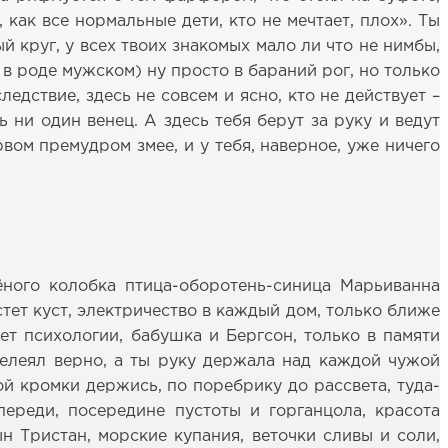
 как все нормальные дети, кто не мечтает, плох». Ты
й круг, у всех твоих знакомых мало ли что не нимбы,
о в роде мужском) ну просто в бараний рог, но только
следствие, здесь не совсем и ясно, кто не действует –
ь ни один венец. А здесь тебя берут за руку и ведут
вом премудром змее, и у тебя, наверное, уже ничего
ёного колобка птица-оборотень-синица Марьиванна
тет куст, электричество в каждый дом, только ближе
ет психологии, бабушка и Бергсон, только в памяти
 лелеял верно, а ты руку держала над каждой чужой
ой кромки держись, по поребрику до рассвета, туда-
впереди, посередине пустоты и горганцола, красота
н Тристан, морские купания, веточки сливы и соли,