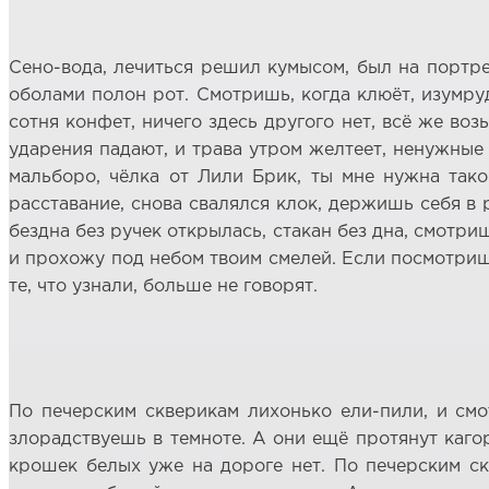
Сено-вода, лечиться решил кумысом, был на портре
оболами полон рот. Смотришь, когда клюёт, изумруд
сотня конфет, ничего здесь другого нет, всё же воз
ударения падают, и трава утром желтеет, ненужные 
мальборо, чёлка от Лили Брик, ты мне нужна тако
расставание, снова свалялся клок, держишь себя в р
бездна без ручек открылась, стакан без дна, смотри
и прохожу под небом твоим смелей. Если посмотриш
те, что узнали, больше не говорят.
По печерским скверикам лихонько ели-пили, и смо
злорадствуешь в темноте. А они ещё протянут кагор
крошек белых уже на дороге нет. По печерским скв