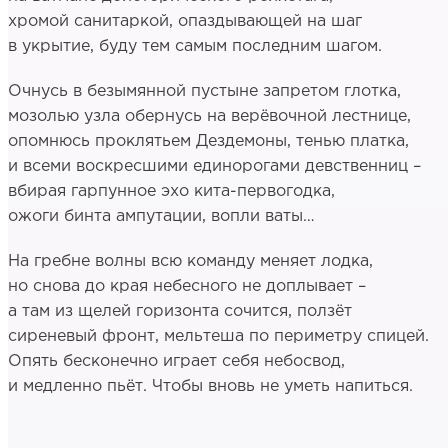
хромой санитаркой, опаздывающей на шаг
в укрытие, буду тем самым последним шагом.
Очнусь в безымянной пустыне запретом глотка,
мозолью узла обернусь на верёвочной лестнице,
опомнюсь проклятьем Дездемоны, тенью платка,
и всеми воскресшими единорогами девственниц –
вбирая гарпунное эхо кита-первогодка,
ожоги бинта ампутации, вопли ваты…
На гребне волны всю команду меняет лодка,
но снова до края небесного не доплывает –
а там из щелей горизонта сочится, ползёт
сиреневый фронт, мельтеша по периметру спицей.
Опять бесконечно играет себя небосвод,
и медленно пьёт. Чтобы вновь не уметь напиться.