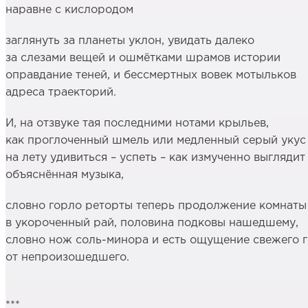
наравне с кислородом
заглянуть за планеты уклон, увидать далеко
за слезами вещей и ошмётками шрамов истории
оправдание теней, и бессмертных вовек мотыльков
адреса траекторий.
И, на отзвуке тая последними нотами крыльев,
как проглоченный шмель или медленный серый укус 
на лету удивиться – успеть – как измученно выглядит
объяснённая музыка,
словно горло реторты теперь продолжение комнаты
в укороченный рай, половина подковы нашедшему,
словно нож соль-минора и есть ощущение свежего 
от непроизошедшего.
***