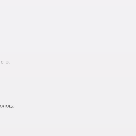
его,
голода