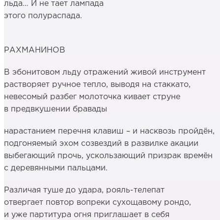
льда… И не тает лампада
этого полураспада.
РАХМАНИНОВ
В эбонитовом льду отражений живой инструмент
растворяет ручное тепло, выводя на стаккато,
невесомый разбег молоточка кивает струне
в предвкушении бравады
нарастанием перечня клавиш – и насквозь пройдён,
подгоняемый эхом созвездий в развилке акации
выбегающий прочь, ускользающий призрак времён
с деревянными пальцами.
Различая туше до удара, рояль-телепат
отвергает повтор вопреки сухощавому рондо,
и уже партитура огня приглашает в себя