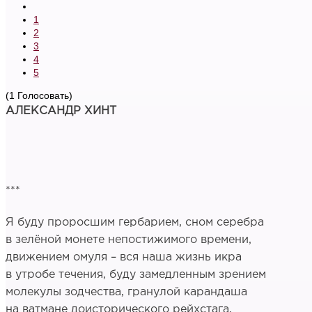
1
2
3
4
5
(1 Голосовать)
АЛЕКСАНДР ХИНТ
***
Я буду проросшим гербарием, сном серебра
в зелёной монете непостижимого времени,
движением омуля – вся наша жизнь икра
в утробе течения, буду замедленным зрением
молекулы зодчества, гранулой карандаша
на ватмане доисторического рейхстага,