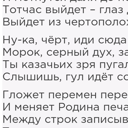
Тотчас выйдет – глаз 
Выйдет из чертополох
Ну-ка, чёрт, иди сюда
Морок, серный дух, з
Ты казачьих зря пуга
Слышишь, гул идёт со
Гложет перемен пере
И меняет Родина печа
Между строк записыв