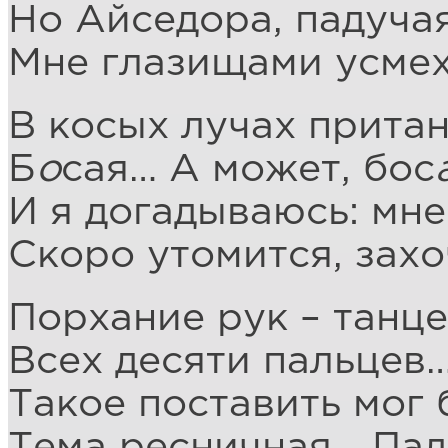
Но Айседора, падучая
Мне глазищами усмех
В косых лучах притан
Б
о
сая… А может, бос
И я догадываюсь: мн
Скоро утомится, захо
Порхание рук – танц
Всех десяти пальцев
Такое поставить мог 
Тема ресничная… Пад