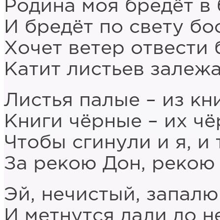
Родина моя бредёт в 
И бредёт по свету бо
Хочет ветер отвести 
Катит листьев залеж
Листья палые – из кн
Книги чёрные – их чё
Чтобы сгинули и я, и 
За рекою Дон, рекою 
Эй, нечистый, запалю
И метнутся дали до н