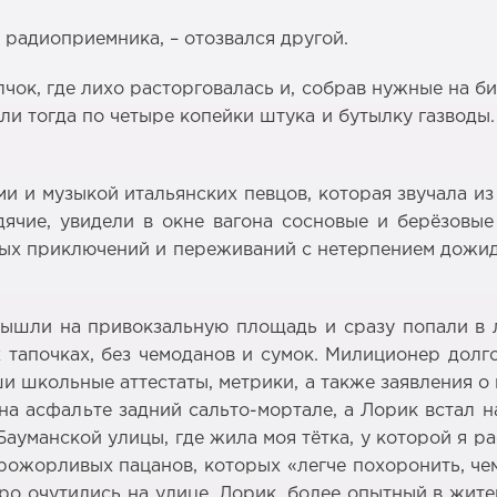
т радиоприемника, – отозвался другой.
чок, где лихо расторговалась и, собрав нужные на би
и тогда по четыре копейки штука и бутылку газводы.
и и музыкой итальянских певцов, которая звучала из
дячие, увидели в окне вагона сосновые и берёзов
вых приключений и переживаний с нетерпением дожид
вышли на привокзальную площадь и сразу попали в 
апочках, без чемоданов и сумок. Милиционер долго 
и школьные аттестаты, метрики, а также заявления о 
на асфальте задний сальто-мортале, а Лорик встал на
уманской улицы, где жила моя тётка, у которой я ра
рожорливых пацанов, которых «легче похоронить, чем
ро очутились на улице. Лорик, более опытный в жит