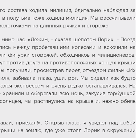
го состава ходила милиция, бдительно наблюдая за
ут в полутьме тоже ходила милиция. Мы рассчитывали
 молоточками на длинных ручках и сторожа.
 мимо нас. «Лежим, – сказал шёпотом Лорик. – Поезд
тились между пробегавшими колесами и вскочили на
али фигурки сторожей, обходчиков и милиционеров.
друг против друга на противоположных концах крыши
 мы получили, просмотрев перед отъездом фильм «Их
иля, забивала глаза, уши, рот. Мы сидели как будто
зался экспрессом и очень редко останавливался. На
о хранили и оберегали всю ночь, закусив горбушкой
 солнцем, мы растянулись на крыше и, нежно обняв
авай, приехал!». Открыв глаза, я увидел над собой
с крыши на землю, где уже стоял Лорик в окружении