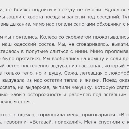
, но близко подойти к поезду не смогли. Вдоль все
ы зашли с хвоста поезда и залегли под соседний. Т
атаив дыхание, мимо нас топали сапогами обходчики с
рым мы прятались. Колеса со скрежетом прокатывались
 наш одесский состав. Мы, не сговариваясь, выка
стараясь в полутьме слиться с ними. Мимо проплыв
о было прятаться. Мы взобрались на крышу и сели 
ный ветер постепенно выдувал из нас запал, который
е только тело, но и душу. Сажа, летевшая с локомоб
выдувала из нас остатки тепла и жизни. Поезд ока
ассвете, не выдержав, выпили чекушку, которую свят
олью. Забыв осторожность и разомлев под вставшим
спечным сном…
тного одеяла, тормошила меня, приговаривая: «Вст
, говорили: «Вставай, приехали!». Меня спустили 