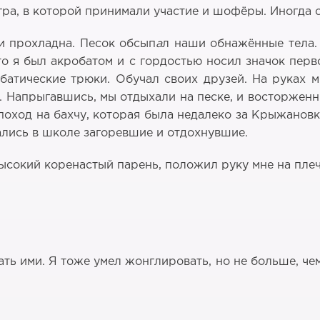
ра, в которой принимали участие и шофёры. Иногда он
и прохладна. Песок обсып
а
л наши обнажённые тела. 
то я был акробатом и с гордостью носил значок перво
батические трюки. Обучал своих друзей. На руках м
 Напрыгавшись, мы отдыхали на песке, и восторжен
оход на бахчу, которая была недалеко за Крыжановко
ались в школе загоревшие и отдохнувшие.
высокий коренастый парень, положил руку мне на пле
ь ими. Я тоже умел жонглировать, но не больше, че