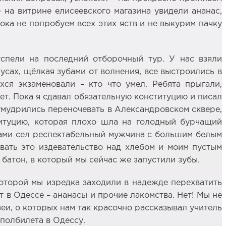
 на витрине елисеевского магазина увидели ананас,
пока не попробуем всех этих яств и не выкурим пачку
спели на последний отборочный тур. У нас взяли
усах, щёлкая зубами от волнения, все выстроились в
хся экзаменовали – кто что умел. Ребята прыгали,
нет. Пока я сдавал обязательную конституцию и писал
умудрились переночевать в Александровском сквере,
титуцию, которая плохо шла на голодный бурчащий
 нами сел респектабельный мужчина с большим белым
вать это издевательство над хлебом и моим пустым
батон, в который мы сейчас же запустили зубы.
которой мы изредка заходили в надежде перехватить
т в Одессе – ананасы и прочие лакомства. Нет! Мы не
еи, о которых нам так красочно рассказывал учитель
 полбилета в Одессу.