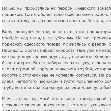
Ночью мы пробрались на перрон Киевского вокзала
порядком. Тогда, обойдя ярко освещённый перрон, м
сесть на ходу, когда наш поезд тронется. Лежали, з
Вдруг двинулся состав, но не наш, а тот, под кото
пройдёт над нами, и мы убежим». Но тут тронулся
подножку одесского поезда, прижались к дверям, 
Пронесло. Состав набрал скорость. Нам уже не над
вагона, уткнув головы друг другу в животы. Холод
было пятеро». Ветер забирался за пазуху, леденя н
перед огромной аэродинамической трубой, которая 
коротких стоянках мы не успевали согреться. На р
хлеба, натёртого чесноком и густо посыпанного с
трубу вентилятора, торчащую из вагона, заснули бе
Мама стояла над моей постелью и, откинув край ва
несколько склонившихся голов, которые, ухмыляясь