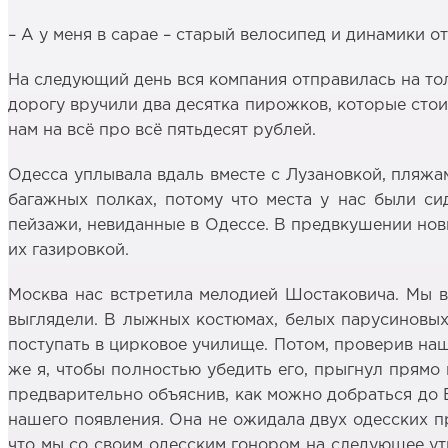
– А у меня в сарае – старый велосипед и динамики о
На следующий день вся компания отправилась на тол
дорогу вручили два десятка пирожков, которые стоил
нам на всё про всё пятьдесят рублей.
Одесса уплывала вдаль вместе с Лузановкой, пляжам
багажных полках, потому что места у нас были си
пейзажи, невиданные в Одессе. В предвкушении но
их газировкой.
Москва нас встретила мелодией Шостаковича. Мы 
выглядели. В лыжных костюмах, белых парусиновых т
поступать в цирковое училище. Потом, проверив наш
же я, чтобы полностью убедить его, прыгнул прямо 
предварительно объяснив, как можно добраться до Ба
нашего появления. Она не ожидала двух одесских п
что мы со своим одесским гонором на следующее ут