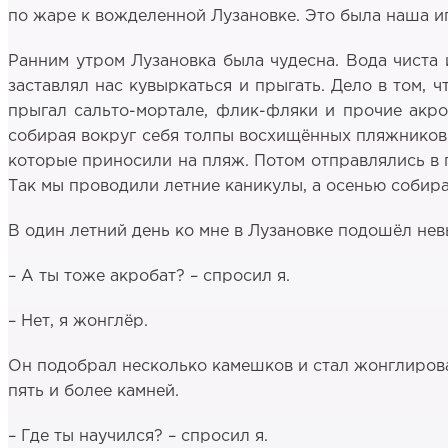
по жаре к вожделенной Лузановке. Это была наша иг
Ранним утром Лузановка была чудесна. Вода чиста 
заставлял нас кувыркаться и прыгать. Дело в том, ч
прыгал сальто-мортале, флик-фляки и прочие акро
собирая вокруг себя толпы восхищённых пляжников.
которые приносили на пляж. Потом отправлялись в п
Так мы проводили летние каникулы, а осенью собир
В один летний день ко мне в Лузановке подошёл не
– А ты тоже акробат? – спросил я.
– Нет, я жонглёр.
Он подобрал несколько камешков и стал жонглироват
пять и более камней.
– Где ты научился? – спросил я.