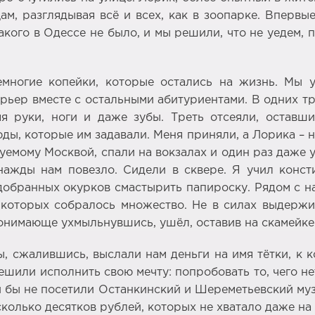
м, разглядывая всё и всех, как в зоопарке. Впервые
кого в Одессе не было, и мы решили, что не уедем, 
многие копейки, которые остались на жизнь. Мы у
рьер вместе с остальными абитуриентами. В одних тр
я руки, ноги и даже зубы. Треть отсеяли, оставши
ды, которые им задавали. Меня приняли, а Лорика – 
уемому Москвой, спали на вокзалах и один раз даже 
нажды нам повезло. Сидели в сквере. Я учил конс
одобранных окурков смастырить папироску. Рядом с
которых собралось множество. Не в силах выдержи
онимающе ухмыльнувшись, ушёл, оставив на скамейке 
ы, сжалившись, выслали нам деньги на имя тётки, к 
ешили исполнить свою мечту: попробовать то, чего не
 бы не посетили Останкинский и Шереметьевский муз
сколько десятков рублей, которых не хватало даже на