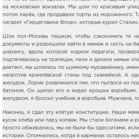
на московских вокзалах. Мы шли по красивым улица
потом ларёк, где продавали торты из мороженого. Та
сигарет «Герцеговина Флор», которые курил Сталин.
Шли пол-Москвы пешком, чтобы сэкономить те не
документы и разрешили зайти в манеж и сесть на ба
шеренгу, вдоль которой ходили педагоги, проверя
подтягивались на трапеции, пели и делали немые этю
диктант, мы шлялись по шумному муравейнику, имен
напротив кремлёвской стены под скамейкой. А од
желудок. Лорик развлекался тем, что пытался из п
батоном. Он щипал его и кидал крошки воробьям, 
желудком, я бросил учебник в воробьев. Мужчина, п
Наконец, я сдал эту клятую конституцию. Наши мам
кусок хлеба или пару копеек. Мы стали богачами и р
просто обжирались, мы не были бы одесситами, если
истории. Опомнились, когда в карманах осталось не