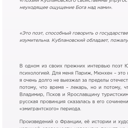
«Поэзии Кублановского свойственны упругост
неуходящее ощущение Бога над нами».
«Это поэт, способный говорить
о государств
изумительна. Кублановский обладает, пожал
В одном из своих прежних интервью поэт Ю
психологией. Для меня Париж, Мюнхен – это 
я очень долго не выезжал за пределы отечес
потому, что время – лекарь, но и потому, 
Владимир, Псков и Ярославщину туристскими
русская провинция сказалась в его сочинен
«эмигрантского» периода.
Произведений о Франции, её истории и худ