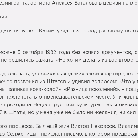
еэмигранта: артиста Алексея Баталова в церкви на р
ции.
цать пять лет. Каким увиделся город русскому поэт
жне 3 октября 1982 года без всяких документов, с 
 не решились сажать. «Не хотим делать из вас второго
адо сказать, условиях в академической квартире, к
 вечер позвонил из Штатов и удивил вопросом: «Что у 
ананы, запивая кока-колой». «Разница поколений», – п
 похлопотать о преподавательском месте. Я и жил 
 проходила Неделя русской культуры. Так я оказался
й в Штаты, но у меня уже не было ни желания, ни сил
ого процесса. Был ещё жив Виктор Некрасов, Влади
андр Солженицын прислал письмо, в котором предрекал