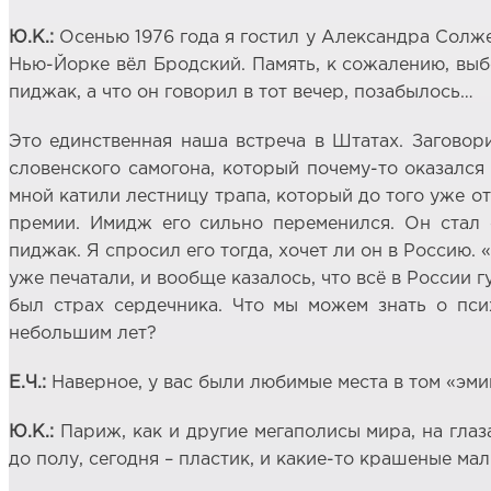
Ю.К.:
Осенью 1976 года я гостил у Александра Солже
Нью-Йорке вёл Бродский. Память, к сожалению, выб
пиджак, а что он говорил в тот вечер, позабылось…
Это единственная наша встреча в Штатах. Заговорил
словенского самогона, который почему-то оказался
мной катили лестницу трапа, который до того уже о
премии. Имидж его сильно переменился. Он стал о
пиджак. Я спросил его тогда, хочет ли он в Россию. 
уже печатали, и вообще казалось, что всё в России гу
был страх сердечника. Что мы можем знать о пси
небольшим лет?
Е.Ч.:
Наверное, у вас были любимые места в том «эм
Ю.К.:
Париж, как и другие мегаполисы мира, на гла
до полу, сегодня – пластик, и какие-то крашеные ма