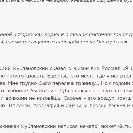
ь стиха, смелость метафор, живейшее ощущение русс
енной истории как лирик и о личном смятении тоном 
уй, самым насыщенным словарём после Пастернака».
рий Кублановский сказал о жизни вне России: «Я б
не просто красоты Европы… это места, где я испытал
тва. Мне трудно было пересечь границу… Но с годами
что любимое бытование Кублановского – путешествие
 вояжами не назовёшь. Скорее – это воздух поэта, в
иях. Впрочем, география и жизни, и поэзии весьма м
ожниках Кублановский написал немало, может быть,