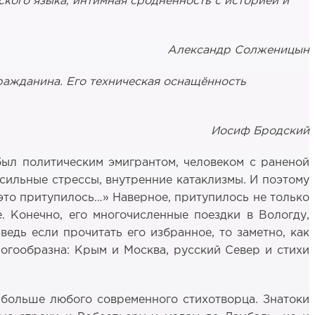
кого языка, интимная сроднённость с историей и
Александр Солженицын
гражданина. Его техническая оснащённость
Иосиф Бродский
ыл политическим эмигрантом, человеком с раненой
 сильные стрессы, внутренние катаклизмы. И поэтому
 это притупилось…» Наверное, притупилось не только
. Конечно, его многочисленные поездки в Вологду,
едь если прочитать его избранное, то заметно, как
ногообразна: Крым и Москва, русский Север и стихи
 больше любого современного стихотворца. Знатоки