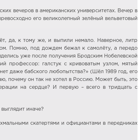
ких вечеров в американских университетах. Вечер в
 превосходно его великолепный зелёный вельветовый
ёт, да, к тому же, и выпили немало. Наверное, литр
дом. Помню, под дождем бежал к самолёту, а передо
 виделись уже после получения Бродским Нобелевской
кий профессор: галстук с кривоватым узлом, мятый
я нет даже бабского любопытства?» (Шёл 1989 год, его
наю, почему он так не хотел в Россию. Может быть, это
ерации на сердце? И первую – всего в тридцать с
 выглядит иначе?
рахмальными скатертями и официантами в передниках