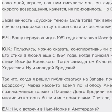
надо мной, вернее, над ним смеялись: мол, мы сид
скорого возвращения, кажется, не приходилось. Но 
Захваченность «русской темой» была тогда так вели
немного раздражал отсутствием снега и чрезмерным,
Е.Ч.:
Вашу первую книгу в 1981 году составлял Иосиф
Ю.К.:
Пользуясь, можно сказать, конспиративными 
Его стихи я любил ещё с 1964 года, когда приехал
стихи Иосифа Бродского. Тогда самиздатом было вс
Ходасевич. Ну и молодой Бродский.
Так что, когда я решил публиковаться на Западе, по
Бродскому. Через какое-то время по «Голосу Ам
познакомились только в Париже. Долго бродили тог
многие из которых были и мне приятелями. Светлое, 
Е.Ч.:
Ну, а встречи в Нью-Йорке и Амстердаме?