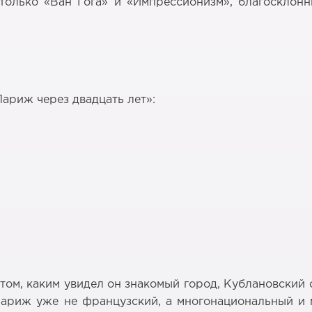
только «Ван Гога» и «Импрессионизм», благосклонн
ариж через двадцать лет»:
том, каким увидел он знакомый город, Кублановский о
Париж уже не французский, а многонациональный и 