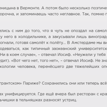
ницына в Вермонте. А потом было несколько поэтичес
орочна, и запоминаешь часто неглавное. Так, помню
ись с ним до того, что я чуть не опоздал на самол
 у него в холодильнике, а закусывали лишь виногра
тогнали, готовя самолёт к полёту… В Амстердаме мы
деваться, как типичный заокеанский университетс
«Ни в коем случае», – отвечал Иосиф. «Неужели у теб
дит). «Вот чего нет, того нет», – отвечал Иосиф. Не з
хологии человека, перенёсшего две тяжелейших оп
игрантском» Париже? Сохранились они или теперь всё
зах унифицируется. Где ещё вчера был ресторан с к
льчишки в тельняшках разносят устриц.