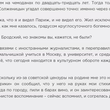
им на чемоданах по двадцать-тридцать лет. Тогда 
Солженицын угадал совершенно точно: именно через с
ка, что я и видел Париж, и не видел его. Жил искл
 как мне казалось, градусом круглосуточного богемно
 Бродский, но знакомы вы, кажется, не были?
связями с иностранными журналистами, я переправи
 мальчишкой учиться в Москву, в университет, и сре
ё, что сегодня находится в культурном обороте каж
скольку из-за советской цензуры на родине мне это не
ерики» он сообщил, что у него на руках мои сти
да по городу, пили в барах вино, и он заинтересова
чистое воспоминание – сейчас вспомнил, и согрелась 