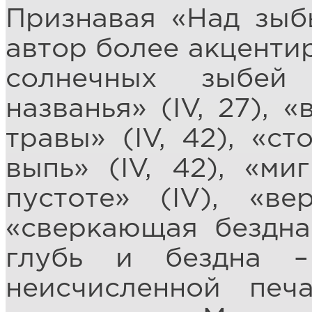
Признавая «Над зыбь
автор более акцентир
солнечных зыбей
названья» (IV, 27), 
травы» (IV, 42), «с
выпь» (IV, 42), «м
пустоте» (IV), «ве
«сверкающая бездна»
глубь и бездна 
неисчисленной печ