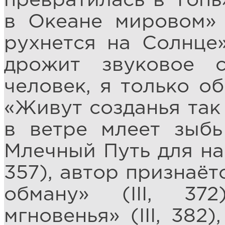
превратилась в Топь»
в Океане мировом» (
рухнется на Солнце» 
дрожит звуковое с
человек, я только об
«Живут созданья так 
в ветре млеет зыбь
Млечный Путь для нас
357), автор признаёт
обману» (III, 37
мгновенья» (III, 382