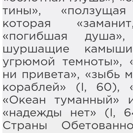
тины», «ползущая
которая «замани
«погибшая душа»,
шуршащие камыши»
угрюмой темноты», «
ни привета», «зыбь 
кораблей» (I, 60), 
«Океан туманный» 
«надежды нет» (I, 6
Страны Обетованно