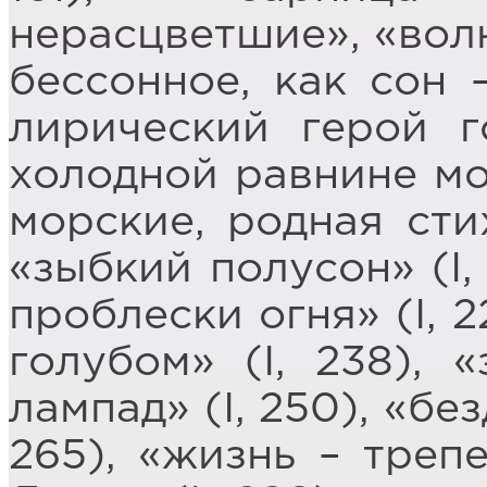
нерасцветшие», «вол
бессонное, как сон –
лирический герой г
холодной равнине мор
морские, родная стих
«зыбкий полусон» (I,
проблески огня» (I, 
голубом» (I, 238), 
лампад» (I, 250), «бе
265), «жизнь – треп