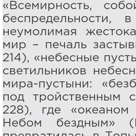
«Всемирность, соб
беспредельности, в
неумолимая жестокая
мир – печаль застывш
214), «небесные пусты
светильников небесны
мира-пустыни: «без
под тройственным св
228), где «океаном 
Небом бездным» (II