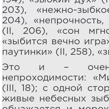
203), «нежно-зыбко
204), «непрочность,
(II, 206), «сон мгн
«зыбится вечно игра»
паутинки» (II, 258), «
Это и – очень
непроходимости: «М
(III, 18); с одной с
живые небесных зыбей