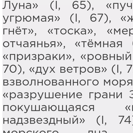
Луна» (I, 65), «пу
угрюмая» (I, 67), «
гнёт», «тоска», «м
отчаянья», «тёмная 
«призраки», «ровный
70), «дух ветров» (I,
взволнованного моря
«разрушение грани З
покушающаяся 
надзвездный» (I, 74