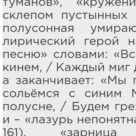
туманов», «круже
склепом пустынных Н
полусонная умира
лирический герой 
песню» словами: «Вс
кинем, / Каждый миг д
а заканчивает: «Мы 
сольёмся с синим 
полусне, / Будем грез
и – «лазурь непонятн
161), «зарница