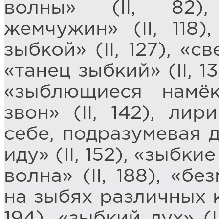
волны» (II, 82)
жемчужин» (II, 118)
зыбкой» (II, 127), «св
«танец зыбкий» (II, 13
«зыблющиеся намёки
звон» (II, 142), ли
себе, подразумевая 
иду» (II, 152), «зыбкие
волна» (II, 188), «б
на зыбях различных к
194), «зыбкий дух» (I