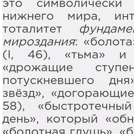
это символически
нижнего мира, ин
тоталитет
фундаме
мироздания
: «болота
(I, 46), «тьма» и
«дрожащие ступе
потускневшего дня
звёзд», «догорающие
58), «быстротечны
день», который «обн
«болотная глушь», «