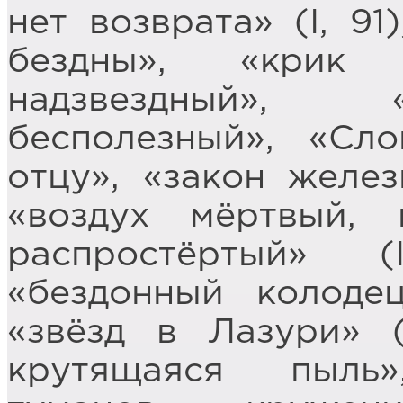
нет возврата» (I, 91
бездны», «крик
надзвездный», 
бесполезный», «Сл
отцу», «закон железн
«воздух мёртвый,
распростёртый» (
«бездонный колоде
«звёзд в Лазури» (
крутящаяся пыль