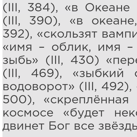
(III, 384), «в Океа
(III, 390), «в океан
392), «скользят вампи
«имя – облик, имя – 
зыбь» (III, 430) «пе
(III, 469), «зыбкий 
водоворот» (III, 492),
500), «скреплённая
космосе «будет нек
двинет Бог все звёзды 