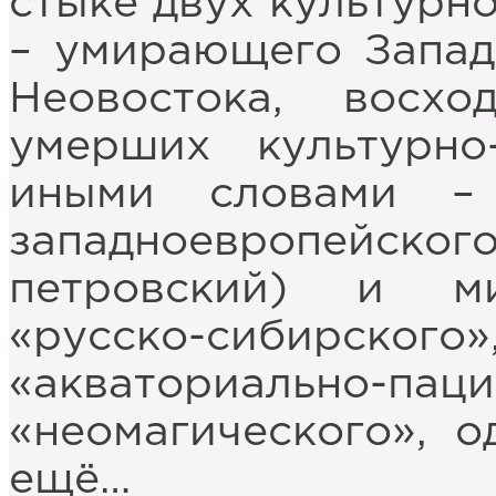
стыке двух культурн
– умирающего Запад
Неовостока, восх
умерших культурно-
иными словами –
западноевропейско
петровский) и ми
«русско-сибирско
«акваториально-паци
«неомагического», о
ещё…