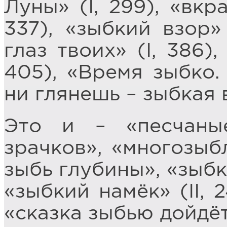
Луны» (I, 299), «вкр
337), «зыбкий взор» 
глаз твоих» (I, 386)
405), «Время зыбко. 
ни глянешь – зыбкая в
Это и – «песчаные
зрачков», «многозыб
зыбь глубины», «зыбки
«зыбкий намёк» (II, 
«сказка зыбью дойдёт 