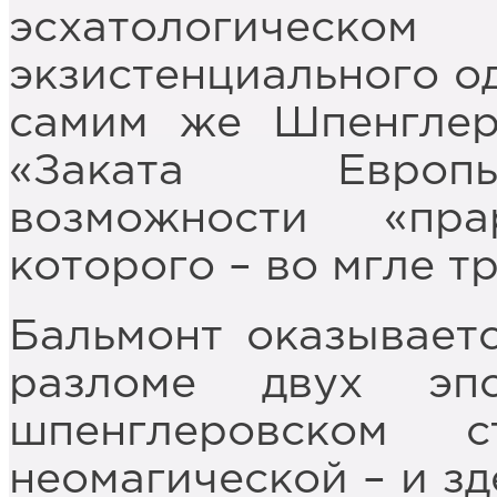
эсхатологич
экзистенциального од
самим же Шпенглер
«Заката Европы
возможности «пра
которого – во мгле т
Бальмонт оказывает
разломе двух э
шпенглеровском 
неомагической – и зд