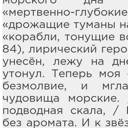
морского дна б
«мертвенно-глубоки
«дрожащие туманы на 
«корабли, тонущие во
84), лирический геро
унесён, лежу на д
утонул. Теперь моя 
безмолвие, и мгл
чудовища морские.
подводная скала, /
без аромата. И к звё