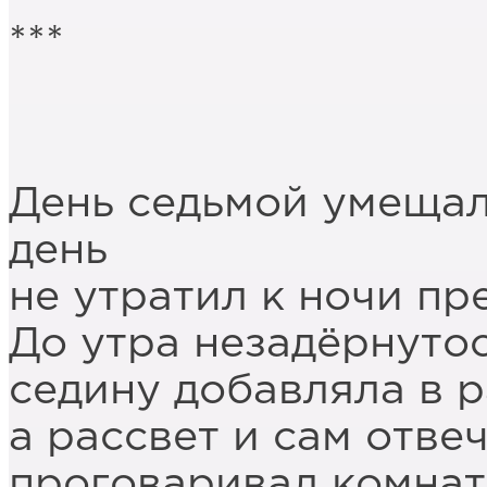
***
День седьмой умещалс
день
не утратил к ночи п
До утра незадёрнутос
седину добавляла в р
а рассвет и сам отве
проговаривал комнат