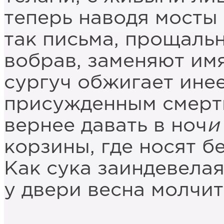
теперь наводя мосты 
так письма, прощаль
вобрав, заменяют им
сургуч обжигает инее
присужденным смерт
вернее давать в ноч
и
корзины, где носят б
Как сука заиндевела
у двери весна молчит