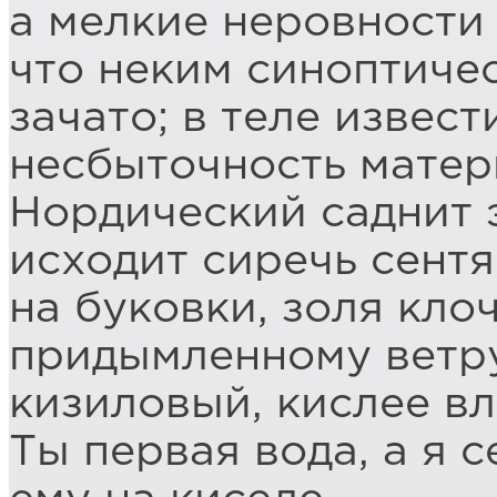
а мелкие неровности 
что неким синоптиче
зачато; в теле извест
несбыточность матери
Нордический саднит 
исходит сиречь сент
на буковки, золя кло
придымленному ветр
кизиловый, кислее вл
Ты первая вода, а я 