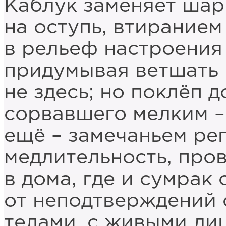
Каблук заменяет шар
на оступь, втирание
в рельеф настроения 
придумывая ветшать
не здесь; но поклёп 
сорвавшего мелким –
ещё – замечаньем ре
медлительность, про
в дома, где и сумрак 
от неподтверждений 
телами, с живыми ли