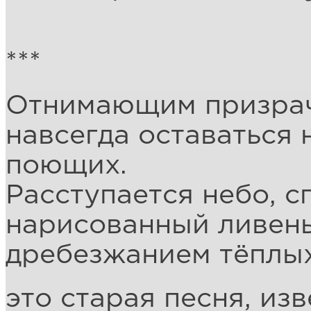
***
Отнимающим призрач
навсегда оставаться 
поющих.
Расступается небо, с
нарисованный ливень
дребезжанием тёплых
это старая песня, изв