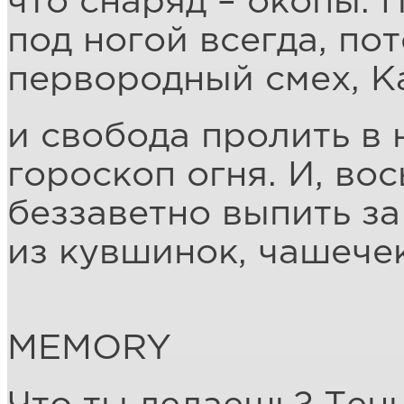
что снаряд – окопы. 
под ногой всегда, по
первородный смех, К
и свобода пролить в
гороскоп огня. И, во
беззаветно выпить за
из кувшинок, чашечек
MEMORY