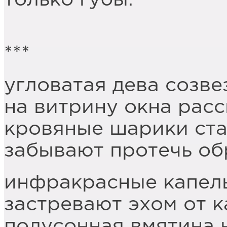
***
угловатая дева созве
на витрину окна рас
кровяные шарики ста
забывают протечь об
инфракрасные капель
застревают эхом от 
полусонная вмятина 