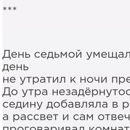
***
День седьмой умещалс
день
не утратил к ночи п
До утра незадёрнутос
седину добавляла в р
а рассвет и сам отве
проговаривал комнат