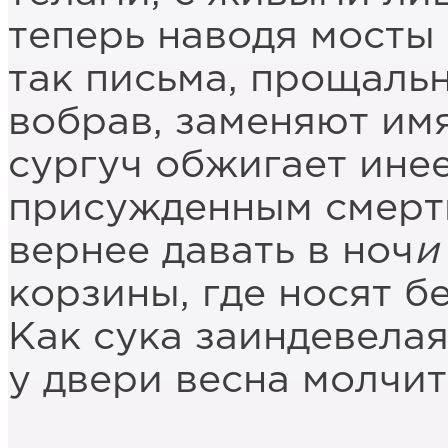
теперь наводя мосты 
так письма, прощаль
вобрав, заменяют им
сургуч обжигает инее
присужденным смерт
вернее давать в ноч
и
корзины, где носят б
Как сука заиндевела
у двери весна молчит