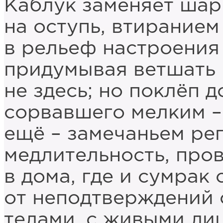
Каблук заменяет шар
на оступь, втирание
в рельеф настроения 
придумывая ветшать
не здесь; но поклёп 
сорвавшего мелким –
ещё – замечаньем ре
медлительность, про
в дома, где и сумрак 
от неподтверждений 
телами, с живыми ли