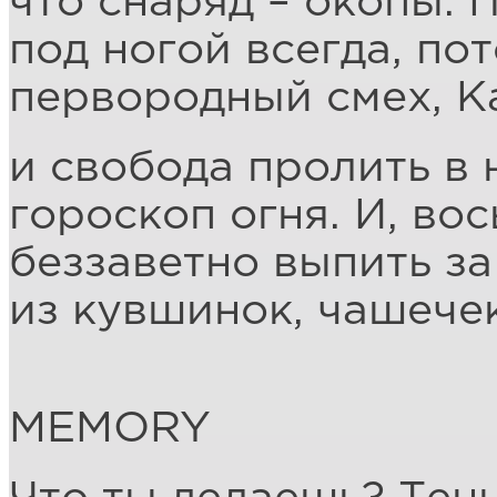
что снаряд – окопы. 
под ногой всегда, по
первородный смех, К
и свобода пролить в
гороскоп огня. И, во
беззаветно выпить за
из кувшинок, чашечек
MEMORY