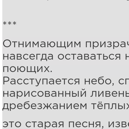
***
Отнимающим призрач
навсегда оставаться 
поющих.
Расступается небо, с
нарисованный ливень
дребезжанием тёплых
это старая песня, изв