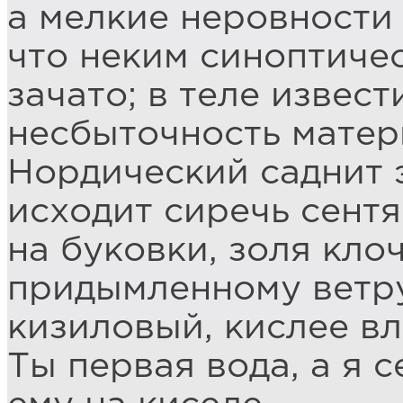
а мелкие неровности 
что неким синоптиче
зачато; в теле извест
несбыточность матери
Нордический саднит 
исходит сиречь сент
на буковки, золя кло
придымленному ветр
кизиловый, кислее вл
Ты первая вода, а я 