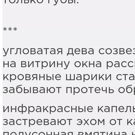
***
угловатая дева созве
на витрину окна рас
кровяные шарики ста
забывают протечь об
инфракрасные капель
застревают эхом от 
полусонная вмятина 