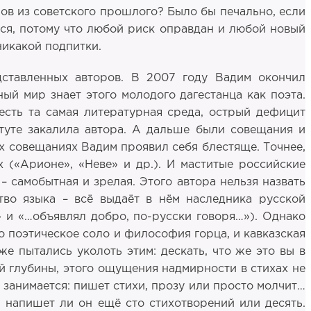
лов из советского прошлого? Было бы печально, если
ься, потому что любой риск оправдан и любой новый
никакой подпитки.
ставленных авторов. В 2007 году Вадим окончил
ый мир знает этого молодого дагестанца как поэта.
 есть та самая литературная среда, острый дефицит
итуте закалила автора. А дальше были совещания и
х совещаниях Вадим проявил себя блестяще. Точнее,
 («Арионе», «Неве» и др.). И маститые российские
– самобытная и зрелая. Этого автора нельзя назвать
тво языка – всё выдаёт в нём наследника русской
» и «…объявлял добро, по-русски говоря…»). Однако
го поэтическое соло и философия горца, и кавказская
е пытались уколоть этим: дескать, что же это вы в
той глубины, этого ощущения надмирности в стихах не
н занимается: пишет стихи, прозу или просто молчит…
и напишет ли он ещё сто стихотворений или десять.