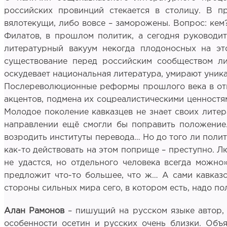
российских провинций стекается в столицу. В п
вялотекущи, либо вовсе – заморожены. Вопрос: кем?
Филатов, в прошлом политик, а сегодня руководит
литературный вакуум некогда плодоносных на это
существование перед российским сообществом ли
оскудевает национальная литература, умирают уник
Послереволюционные реформы прошлого века в отн
акцентов, подмена их соцреалистическими ценностям
Молодое поколение кавказцев не знает своих литера
направлении ещё смогли бы поправить положение.
возродить институты перевода… Но до того ли пол
как-то действовать на этом поприще – преступно. Лю
не удастся, но отдельного человека всегда можно
предложит что-то большее, что ж… А сами кавказ
стороны сильных мира сего, в котором есть, надо по
Алан Рамонов
– пишущий на русском языке автор, 
особенности осетин и русских очень близки. Объя