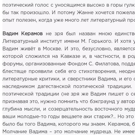
поэтический голос с уносящимся высоко в горы гулк
бы так произошло. И потому Жанне хочется пожелат
опыт полезен, когда уже много лет литературный пр
Вадим Керамов
не зря был назван мною единств
Литературный институт имени М. Горького. И хотя 
Вадим живёт в Москве. И это, безусловно, являетс
которой сложился на Кавказе и, в частности, в р
форумы, организованные Фондом С. Филатова, подде
блестяще проявили себя его стихотворения, неодн
литературные критики, и сверстники Вадима, и его 
наследником дагестанской поэтической традиции.
поэтической традиции (не зря же Вадим пишет о се
признавая это, нужно помнить что бэкграунд у автор
глубина мысли, и созерцательность восточного муд
ваши молодые-то годы вещаете аки старик?.. Но это 
было бы того Вадима, которого мы знаем. Керамов, б
Молчание Вадима – это молчание мудреца. Не имеет