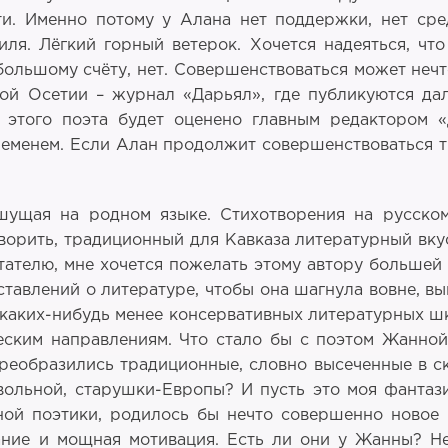
ти. Именно потому у Алана нет поддержки, нет с
ля. Лёгкий горный ветерок. Хочется надеяться, что
большому счёту, нет. Совершенствоваться может неч
ной Осетии – журнал «Дарьял», где публикуются да
о этого поэта будет оценено главным редактором
временем. Если Алан продолжит совершенствоваться тв
ишущая на родном языке. Стихотворения на русско
оворить, традиционный для Кавказа литературный вк
итателю, мне хочется пожелать этому автору большей
ставлений о литературе, чтобы она шагнула вовне, в
 каких-нибудь менее консервативных литературных 
ческим направлениям. Что стало бы с поэтом Жанно
реобразились традиционные, словно высеченные в ск
ивольной, старушки-Европы? И пусть это моя фантаз
ой поэтики, родилось бы нечто совершенно новое и
ние и мощная мотивация. Есть ли они у Жанны? Не