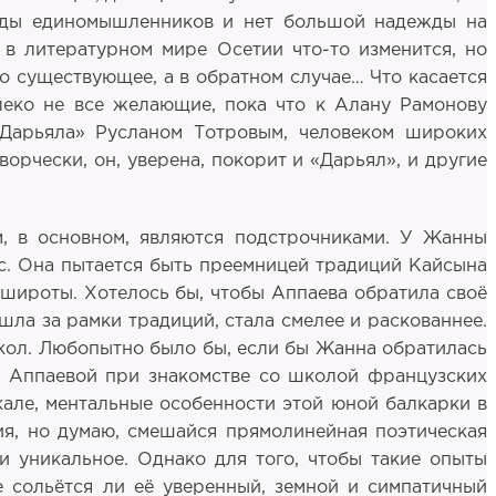
реды единомышленников и нет большой надежды на
 в литературном мире Осетии что-то изменится, но
то существующее, а в обратном случае… Что касается
леко не все желающие, пока что к Алану Рамонову
 «Дарьяла» Русланом Тотровым, человеком широких
орчески, он, уверена, покорит и «Дарьял», и другие
м, в основном, являются подстрочниками. У Жанны
ус. Она пытается быть преемницей традиций Кайсына
 широты. Хотелось бы, чтобы Аппаева обратила своё
ышла за рамки традиций, стала смелее и раскованнее.
школ. Любопытно было бы, если бы Жанна обратилась
й Аппаевой при знакомстве со школой французских
але, ментальные особенности этой юной балкарки в
ия, но думаю, смешайся прямолинейная поэтическая
 уникальное. Однако для того, чтобы такие опыты
 сольётся ли её уверенный, земной и симпатичный