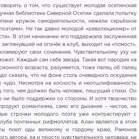
оворить о том, что существует молодая осетинская
научная библиотека Северной Осетии сделала попытку
епени кружок самодеятельности, нежели серьёзное
«поэтами». Не так давно молодой «революционер» от
ста». В этом начинании его поддержала заслуженная
заглянувший на огонёк в клуб, выходит на «помост»,
кламируют свои сочинения. Чувствительному уху не
может. Каждый сам себе звезда. Такая вот пародия на
ионного возраста, разумеется, тоже палец об палец
до сказать, что на фоне столь очевидного оскудения
к чудо. Несмотря на косность и неотшлифованность
ц того, чем должен быть человек, пишущий стихи. Он
то ни было поддержки со стороны. И хотя творчество
продукт романтизма, само его дыхание – чистое, не
мые строчки молодого поэта уже контрастируют с
луба почтенных рифмоплётов. Алан является в этом
анты поют оды великому и гордому краю, Рамонов
о автора, да и просто чувствительного человека, не