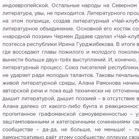
индоевропейской. Остальные народы на Северном К
литература, увы, не приходится. Литературного про
на этом поприще, создав литературный «Чай-клуб
литературное объединение. Основной его костяк со
«народной поэзии» Чермен Дудаев сделал «Чай-клуб
поэтесса республики Ирина Гурджибекова. В итоге в
где восседают главы пожилого и молодого поколен
вынести больше двух-трёх выступлений. И, конечно, 
литературный процесс. Союз писателей республики,
не ударяет ради молодых талантов. Таковы печальны
живой литературной среды, Алана Рамонова начина
авторской речи и пока ещё технически не отточенны
дышит литературой, дышит поэзией – в отсутствие в
Алана далеко от какого-либо бунта и реакционност
пропитанное графоманской самоуверенностью – у
заштампованными и категоричными сочинениями све
сообществе – да-да, не больше, не меньше! – п
демонстративно даёт этому сообществу оплеухи свои