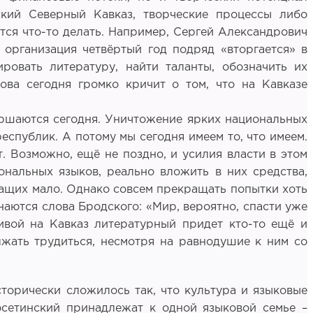
ский Северный Кавказ, творческие процессы либо
ются что-то делать. Например, Сергей Александрович
 организация четвёртый год подряд «вторгается» в
ровать литературу, найти таланты, обозначить их
ва сегодня громко кричит о том, что на Кавказе
ршаются сегодня. Уничтожение ярких национальных
еспублик. А потому мы сегодня имеем то, что имеем.
т. Возможно, ещё не поздно, и усилия власти в этом
нальных языков, реально вложить в них средства,
ащих мало. Однако совсем прекращать попытки хоть
инаются слова Бродского: «Мир, вероятно, спасти уже
тивой на Кавказ литературный придет кто-то ещё и
жать трудиться, несмотря на равнодушие к ним со
торически сложилось так, что культура и языковые
 осетинский принадлежат к одной языковой семье –