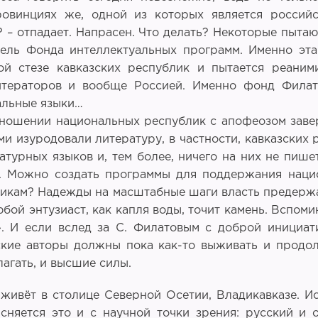
ровинциях же, одной из которых является россий
 – отпадает. Напрасен. Что делать? Некоторые пыта
ель Фонда интеллектуальных программ. Именно эта
й стезе кавказских республик и пытается реаними
тераторов и вообще Россией. Именно фонд Филато
альные языки…
ошении национальных республик с апофеозом заве
и изуродовали литературу, в частности, кавказских р
турных языков и, тем более, ничего на них не пише
 Можно создать программы для поддержания нацио
итикам? Надежды на масштабные шаги власть предерж
бой энтузиаст, как капля воды, точит камень. Вспом
». И если вслед за С. Филатовым с доброй инициа
ские авторы должны пока как-то выживать и продол
лагать, и высшие силы.
живёт в столице Северной Осетии, Владикавказе. Ис
сняется это и с научной точки зрения: русский и