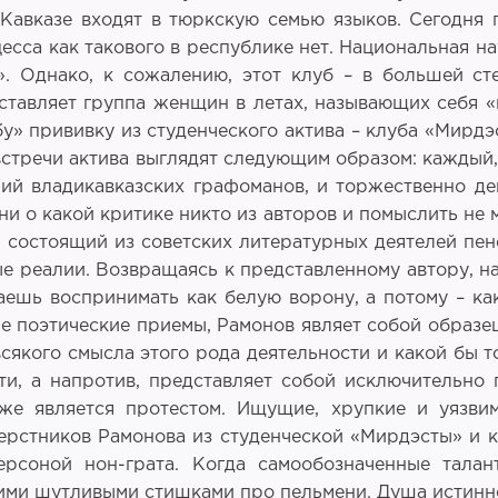
авказе входят в тюркскую семью языков. Сегодня г
цесса как такового в республике нет. Национальная 
». Однако, к сожалению, этот клуб – в большей ст
ставляет группа женщин в летах, называющих себя 
у» прививку из студенческого актива – клуба «Мирдэ
стречи актива выглядят следующим образом: каждый, 
ий владикавказских графоманов, и торжественно де
ни о какой критике никто из авторов и помыслить не 
 состоящий из советских литературных деятелей пенс
е реалии. Возвращаясь к представленному автору, на
ешь воспринимать как белую ворону, а потому – ка
е поэтические приемы, Рамонов являет собой образе
сякого смысла этого рода деятельности и какой бы 
и, а напротив, представляет собой исключительно 
же является протестом. Ищущие, хрупкие и уязви
рстников Рамонова из студенческой «Мирдэсты» и к
ерсоной нон-грата. Когда самообозначенные тал
ми шутливыми стишками про пельмени. Душа истинног