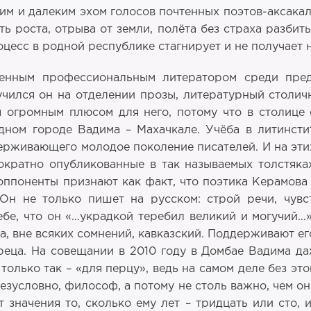
им и далеким эхом голосов почтенных поэтов-аксака
ь роста, отрыва от земли, полёта без страха разбит
оцесс в родной республике стагнирует и не получает 
енным профессиональным литератором среди пред
учился он на отделении прозы, литературный столичн
я огромным плюсом для него, потому что в столице
одном городе Вадима – Махачкале. Учёба в литинст
рживающего молодое поколение писателей. И на эти
ократно опубликованные в так называемых толстяках
оппоненты признают как факт, что поэтика Керамова 
 Он не только пишет на русском: строй речи, чувс
бе, что он «…украдкой теребил великий и могучий…
а, вне всяких сомнений, кавказский. Поддерживают е
реца. На совещании в 2010 году в Домбае Вадима даж
только так – «для перцу», ведь на самом деле без э
езусловно, философ, а потому не столь важно, чем о
 значения то, сколько ему лет – тридцать или сто, 