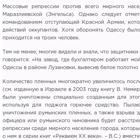
Массовые репрессии против всего мирного насе
Маразлиевской (Энгельса). Однако следует отме
командованием отступающей Красной Армии, котор
действий оккупантов. Хотя оборонять Одессу было
приходится на троих человек.
Тем не менее, многие видели и знали, что защитники 
говорится: «На завод, где бухгалтером работает м
Одессы в районе Лузановки, вывесив белое полотно
Количество пленных многократно увеличилось после
(cм. изданную в Израиле в 2003 году книгу В. Немир
были уничтожены специально созданным для этог
используя для поджога горючее средство. Пыла
уничтожения румынских пленных, а также взрыва з
офицера или румынского чиновника будет расстрел
репрессии среди мирного населения города, которые
о нем в серии книг «Реквием ХХ века». – В.С.) вме