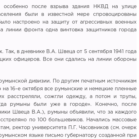
и, особенно после взрыва здания НКВД на улице
населения были в известной мере спровоцированы
было настроено на защиту от агрессивных военных
 на линии фронта одна винтовка защитников города
. Так, в дневнике В.А. Швеца от 5 сентября 1941 года
мецких офицеров. Все они сдались на линии обороны
 румынской дивизии. По другим печатным источникам
го на 16–е октября все румынские и немецкие пленные
х расстреляли, сожгли одежду, а потом и трупы,
гда румыны были уже в городе». Конечно, после
ики Швеца В.А.), румыны объявили, что за каждого
асстреляно по 100 большевиков. Начались массовые
ам, ректор университета П.Г. Часовников (см. очерк
а румынском языке письмо губернатору созданной при