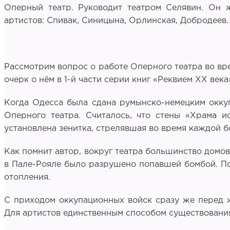
Оперный театр. Руководит театром Селявин. Он ж
артистов: Спивак, Синицына, Орлинская, Добродеев.
Рассмотрим вопрос о работе Оперного театра во вре
очерк о нём в 1-й части серии книг «Реквием ХХ века»
Когда Одесса была сдана румынско-немецким оккуп
Оперного театра. Считалось, что стены «Храма ис
установлена зенитка, стрелявшая во время каждой б
Как помнит автор, вокруг театра большинство домов
в Пале-Рояле было разрушено попавшей бомбой. По
отопления.
С приходом оккупационных войск сразу же перед ж
Для артистов единственным способом существования