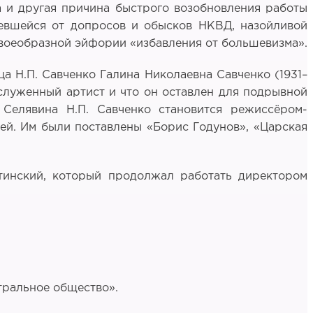
а и другая причина быстрого возобновления работы
рпевшейся от допросов и обысков НКВД, назойливой
своеобразной эйфории «избавления от большевизма».
а Н.П. Савченко Галина Николаевна Савченко (1931–
заслуженный артист и что он оставлен для подрывной
 Селявина Н.П. Савченко становится режиссёром-
лей. Им были поставлены «Борис Годунов», «Царская
ятинский, который продолжал работать директором
тральное общество».