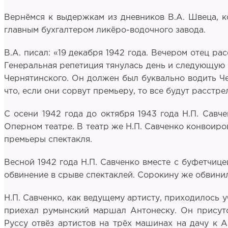
Вернёмся к выдержкам из дневников В.А. Швеца, к
главным бухгалтером ликёро-водочного завода.
В.А. писал: «19 декабря 1942 года. Вечером отец ра
Генеральная репетиция тянулась день и следующую 
Чернятинского. Он должен был буквально водить Че
что, если они сорвут премьеру, то все будут расстр
С осени 1942 года до октября 1943 года Н.П. Сав
Оперном театре. В театр же Н.П. Савченко конвоир
премьеры спектакля.
Весной 1942 года Н.П. Савченко вместе с буфетчиц
обвинение в срыве спектаклей. Сорокину же обвини
Н.П. Савченко, как ведущему артисту, приходилось у
приехал румынский маршал Антонеску. Он присутс
Руссу отвёз артистов на трёх машинах на дачу к А