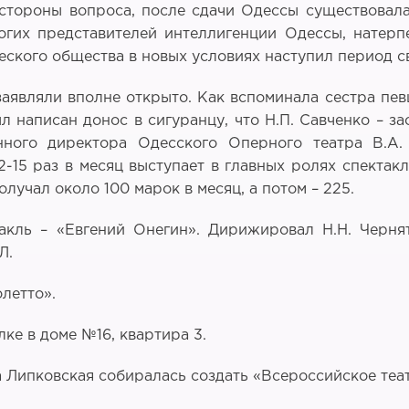
 стороны вопроса, после сдачи Одессы существовал
 многих представителей интеллигенции Одессы, нате
ского общества в новых условиях наступил период 
аявляли вполне открыто. Как вспоминала сестра певц
л написан донос в сигуранцу, что Н.П. Савченко – 
ного директора Одесского Оперного театра В.А.
2-15 раз в месяц выступает в главных ролях спектак
олучал около 100 марок в месяц, а потом – 225.
такль – «Евгений Онегин». Дирижировал Н.Н. Черн
Л.
олетто».
ке в доме №16, квартира 3.
 Липковская собиралась создать «Всероссийское теа