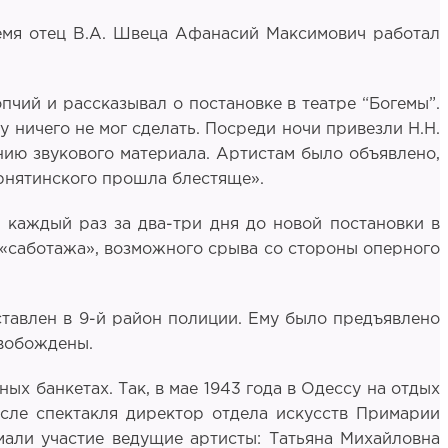
ремя отец В.А. Швеца Афанасий Максимович работал
опчий и рассказывал о постановке в театре “Богемы”.
ничего не мог сделать. Посреди ночи привезли Н.Н.
нию звукового материала. Артистам было объявлено,
Чернятинского прошла блестяще».
 каждый раз за два-три дня до новой постановки в
 «саботажа», возможного срыва со стороны оперного
ставлен в 9-й район полиции. Ему было предъявлено
свобождены.
ых банкетах. Так, в мае 1943 года в Одессу на отдых
сле спектакля директор отдела искусств Примарии
имали участие ведущие артисты: Татьяна Михайловна