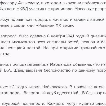
ессору Алексиану, в котором выразили соболезнова
 бывшего НКВД участия не принимало. Массовые репре
оккупированном городе, в частности среди деятелей
ные в серии книг «Реквием ХХ века».
вопроса, была сделана 6 ноября 1941 года. В дневни
ывает музыкантов всех специальностей, певцов и б
ыл немецкий постой. Но при открытии трамвайного
атра.
ление: преподавательница Марданова объявила, что н
е. В.А. Швец выразил беспокойство по данному пово
нике: «Сегодня играл Чайковского. В новой, занято
том доме – Всемирный клуб одесситов! – В.С.), кварти
о трудовой повинности. Каждого могут куда-то за