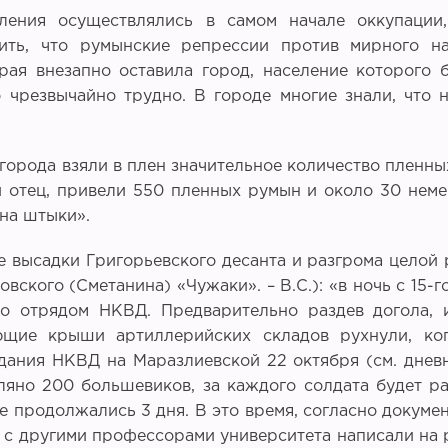
ления осуществлялись в самом начале оккупаци
тить, что румынские репрессии против мирного 
ая внезапно оставила город, население которого 
 чрезвычайно трудно. В городе многие знали, что
города взяли в плен значительное количество пленных
ой отец, привели 550 пленных румын и около 30 не
 на штыки».
 высадки Григорьевского десанта и разгрома целой
овского (Сметанина) «Чужаки». – В.С.): «в ночь с 15-
о отрядом НКВД. Предварительно раздев догола, и
ющие крыши артиллерийских складов рухнули, ко
дания НКВД на Маразлиевской 22 октября (см. дневн
яно 200 большевиков, за каждого солдата будет р
 продолжались 3 дня. В это время, согласно документ
сте с другими профессорами университета написали н