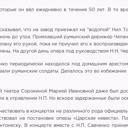
оторые он вёл ежедневно в течение 50 лет. В то в
ссказывал, что на завод приезжал на “водопой” Нил Т
ночь до утра. Приехавший румынский дирижер Челану 
лану его рукой, пока не приучил его к воспроизведе
еляны. На другой день опера под руководством Н.Н. 
ченко периодически находился под домашним арестом
овали румынские солдаты. Делалось это во избежание
ей театра Сорокиной Марией Ивановной даже был до
ли в отравлении Н.П. Но вскоре задержанные были о
частвовать в концертах на различного рода официальн
твовал на постановке оперы «Царская невеста». По
нтонеску. В концерте вместе с Н.П. Савченко прин