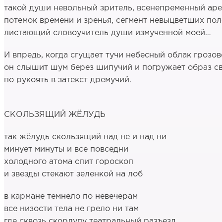
такой души невольный зритель, всенепременный аре
потемок времени и зренья, сегмент невыцветших пол
листающий словоучитель души измученной моей…
И впредь, когда сгущает тучи небесный облак грозов
он слышит шум берез шипучий и погружает образ с
по рукоять в затекст дремучий.
СКОЛЬЗЯЩИЙ ЖЁЛУДЬ
так жёлудь скользящий над не и над ни
минует минуты и все повседни
холодного атома спит гороскоп
и звезды стекают зеленкой на лоб
в кармане темнело по невечерам
все низости тела не грело ни там
где сквозь скорлупу театральный разъезд