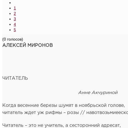
1
2
3
4
5
(0 голосов)
АЛЕКСЕЙ МИРОНОВ
ЧИТАТЕЛЬ
Анне Акчуриной
Когда весенние березы шумят в ноябрьской голове,
читатель ждет уж рифмы – розы // навотвозьмиееск
Читатель – это не учитель, а сесторонний адресат,