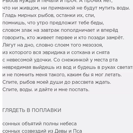
Рыбов нужды и печали и проч. А прочих нет,
что ни живцом, ни приманкой не будут мутить воды.
Гладь мирных рыбов, останки их, спи,
помнишь, что утро предложит тебе беды,
словом злак на завтрак пополдничает и вперёд
говорить, кто живеет первее и кто позади замрёт.
Лягут на дно, словно слоем того мезозоя,
из которого вся эвридика и соткана и снята
с невесомой удочки. Со снежинкой у места рта
невредимая выйдешь из вод и будешь в руках света
и не помнить меня такого, каким бы я мог летать.
Спите, рыбов моей души до рассвета ждать.
Спите, воды. и дайте и мне поспать.
ГЛЯДЕТЬ В ПОПЛАВКИ
сонных объятий полны небеса
сонных созвездий из Девы и Пса