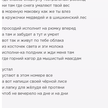
ни там где снега умаляют твой вес
в мореную маковку как же ты влез
в кружочки медведей и в шишкинский лес
просодий исполнит на рюмку вперед
а там и забудет а тут и умрет
вот так и живут по тебе облака
из косточек света и зги молока
исполни-ка полдник и жди меня там
где горний кагор да мышистый маасдам
устал
устают в этом номере все
а вот напиши своей чёрной лисе
и лапку для жёлудя ей протяни
чтоб не вечерело на дне и на дни