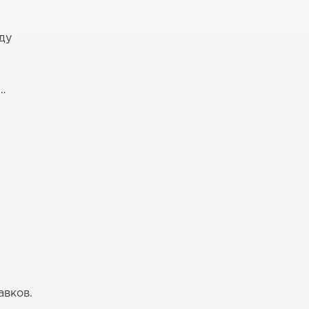
ду
у…
авков.