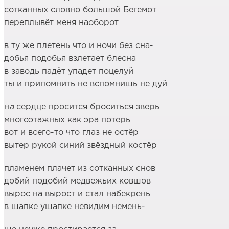
сотканных словно большой Бегемот
переплывёт меня наоборот
в ту же плетень что и ночи без сна-
добья подобья взлетает блесна
в заводь падёт упадет поцелуй
ты и припомнить не вспомнишь не дуй
н
а
сердце просится броситься зверь
многоэтажных как эра потерь
вот и всего-то что глаз не остёр
вытер рукой синий звёздный костёр
пламенем плачет из сотканных снов
добий подобий медвежьих ковшов
вырос на вырост и стал набекрень
в шапке ушапке невидим немень-