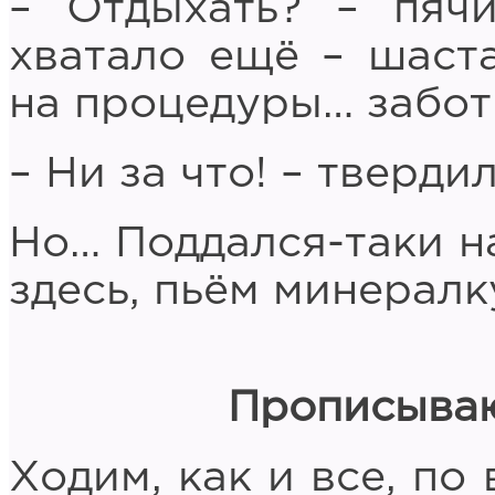
– Отдыхать? – пячи
хватало ещё – шаст
на процедуры… забот
– Ни за что! – твердил
Но… Поддался-таки н
здесь, пьём минералк
Прописываю
Ходим, как и все, по