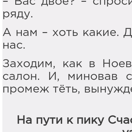
– Вас двое? – спрос
ряду.
А нам – хоть какие. 
нас.
Заходим, как в Ноев
салон. И, миновав с
промеж тёть, вынужд
На пути к пику Сча