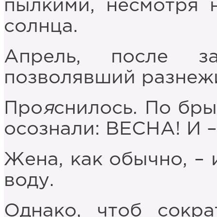
пылкими, несмотря 
солнца.
Апрель, после з
позволявший разнежи
Про
я
снилось. По бр
осознали: ВЕСНА! И –
Жена, как обычно, – 
воду.
Однако, чтоб сокра