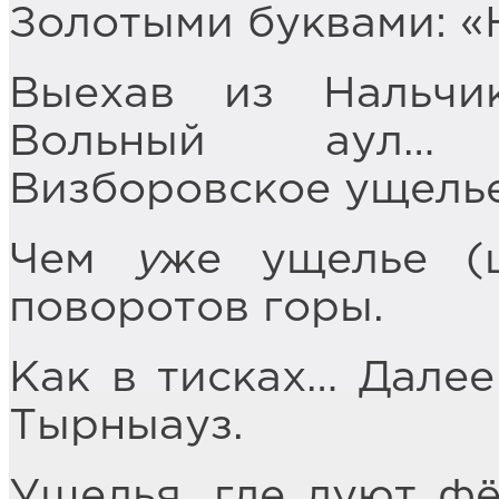
Золотыми буквами: «Н
Выехав из Нальчик
Вольный ау
Визборовское ущелье
Чем
у
же ущелье (щ
поворотов горы.
Как в тисках… Далее
Тырныауз.
Ущелья, где дуют фё