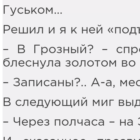
Гуськом…
Решил и я к ней «под
– В Грозный? – спр
блеснула золотом во 
– Записаны?.. А-а, мес
В следующий миг выд
– Через полчаса – на