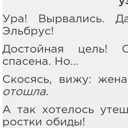
у
Ура! Вырвались. Д
Эльбрус!
Достойная цель! С
спасена. Но…
Скосясь, вижу: жен
отошла.
А так хотелось утеш
ростки обиды!