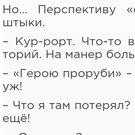
Но… Перспективу «
штыки.
– Кур-рорт. Что-то в
торий. На манер бол
– «Герою проруби» –
уж!
– Что я там потерял?
ещё!