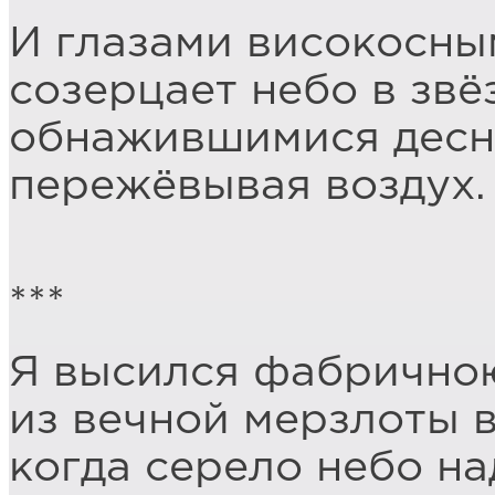
И глазами високосны
созерцает небо в звё
обнажившимися дес
пережёвывая воздух.
***
Я высился фабричною
из вечной мерзлоты 
когда серело небо на