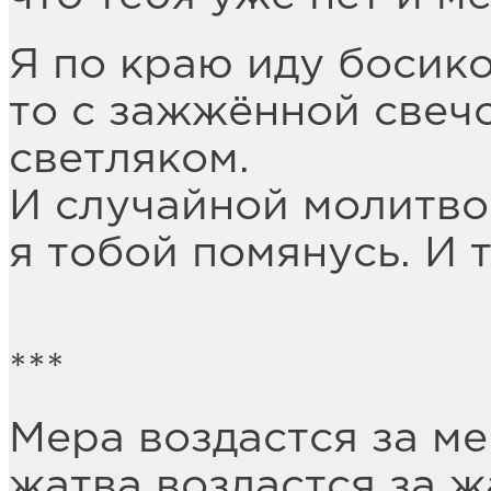
Я по краю иду босико
то с зажжённой свечо
светляком.
И случайной молитво
я тобой помянусь. И 
***
Мера воздастся за ме
жатва воздастся за ж