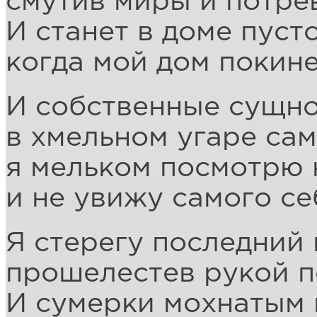
смутив миры и потре
И станет в доме пуст
когда мой дом покине
И собственные сущно
в хмельном угаре са
я мельком посмотрю 
и не увижу самого се
Я стерегу последний 
прошелестев рукой п
И сумерки мохнатым