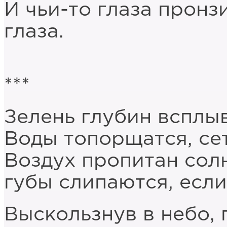
И чьи-то глаза пронз
глаза.
***
Зелень глубин всплы
Воды топорщатся, се
Воздух пропитан сол
губы слипаются, есл
Выскользнув в небо, 