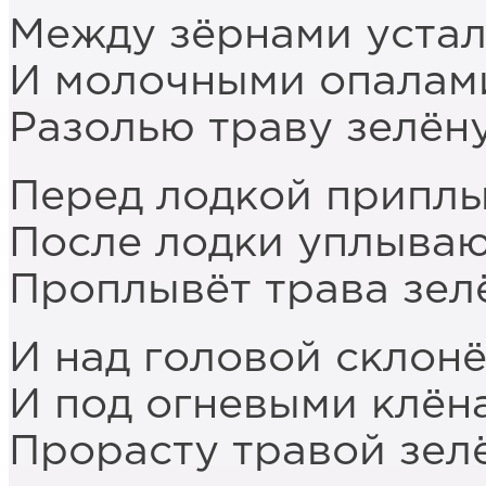
Между зёрнами уста
И молочными опалам
Разолью траву зелён
Перед лодкой припл
После лодки уплыва
Проплывёт трава зел
И над головой склон
И под огневыми клён
Прорасту травой зел