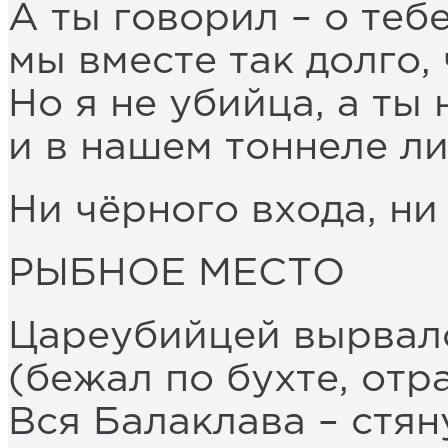
А ты говорил – о теб
мы вместе так долго,
Но я не убийца, а ты 
и в нашем тоннеле ли
Ни чёрного входа, ни
РЫБНОЕ МЕСТО
Цареубийцей вырвалс
(бежал по бухте, отр
Вся Балаклава – стян