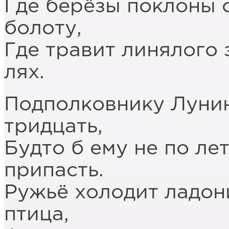
Где берёзы поклоны
болоту,
Где травит линялого
лях.
Подполковнику Лунину
тридцать,
Будто б ему не по ле
припасть.
Ружьё холодит ладон
птица,