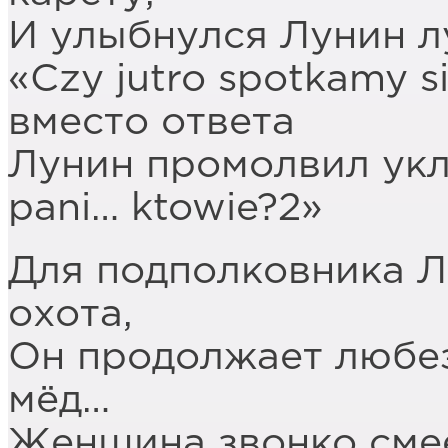
И улыбнулся Лунин л
«Czy jutro spotkamy si
вместо ответа
Лунин промолвил укл
pani… ktowie?2»
Для подполковника Л
охота,
Он продолжает любез
мёд…
Женщина звонко смеё