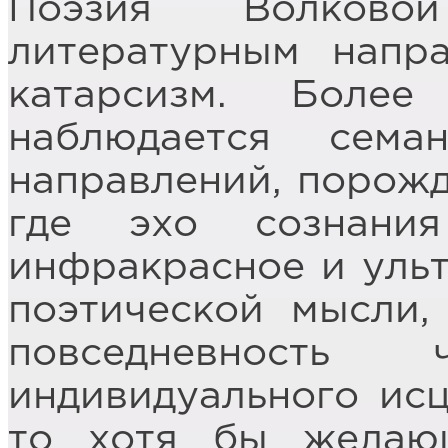
Поэзия Волково
литературным напр
катарсизм. Боле
наблюдается сема
направлений, порож
где эхо сознани
инфракрасное и уль
поэтической мысли,
повседневность
индивидуального исц
то хотя бы желающ