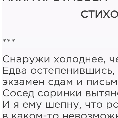
СТИХО
***
Снаружи холоднее, ч
Едва остепенившись, 
экзамен сдам и письм
Сосед соринки вытяне
И я ему шепну, что р
в каком-то невозмож