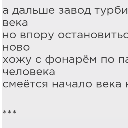
а дальше завод турб
века
но впору остановитьс
ново
хожу с фонарём по п
человека
смеётся начало века
***