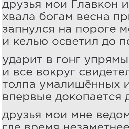
друзья мои Главкон 
хвала богам весна п
запнулся на пороге м
и келью осветил до 
ударит в гонг упрям
и все вокруг свидете
толпа умалишённых и
впервые докопается 
друзья мои мне ведо
где время незаметне