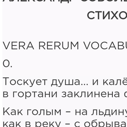
СТИХО
VERA RERUM VOCAB
0.
Тоскует душа… и кал
в гортани заклинена
Как голым – на льдину
как в реку – с обрыва