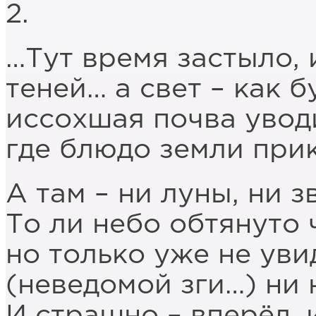
2.
…Тут время застыло, 
теней… а свет – как б
иссохшая почва уводи
где блюдо земли прик
А там – ни луны, ни з
То ли небо обтянуто
но только уже не увид
(неведомой зги…) ни 
И страшно – вперёд, и