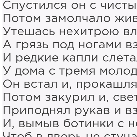
Спустился он с чисты
Потом замолчало жив
Утешась нехитрою вл
А грязь под ногами в
И редкие капли слета
У дома с тремя моло
Он встал и, прокашля
Потом закурил и, све
Приподнял рукав и вз
И, вымыв ботинки с 
Чтоб в дверь не стуч