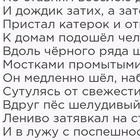
И дождик затих, а за
Пристал катерок и от
К домам подошёл чел
Вдоль чёрного ряда 
Мостками промытыми
Он медленно шёл, на
Сутулясь от свежест
Вдруг пёс шелудивый
Лениво затявкал на с
И в лужу с поспешно