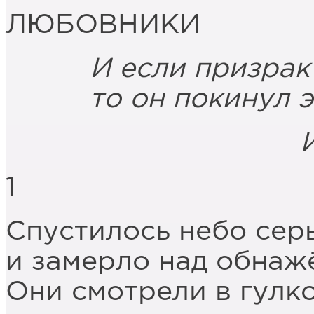
ЛЮБОВНИКИ
И если призрак зд
то он покинул это
Иосиф Бр
1
Спустилось небо се
и замерло над обнаж
Они смотрели в гулк