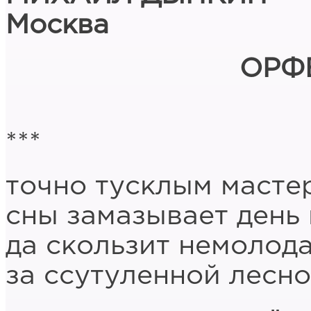
Москва
ОРФ
***
точно тусклым масте
сны замазывает день
да скользит немолод
за ссутуленной лесн