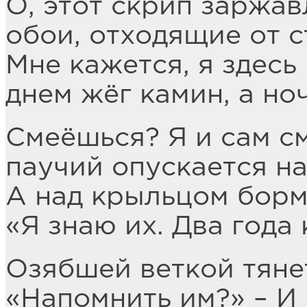
О, этот скрип заржа
обои, отходящие от 
Мне кажется, я здесь
днем жёг камин, а но
Смеёшься? Я и сам с
паучий опускается на
А над крыльцом борм
«Я знаю их. Два года 
Озябшей веткой тянет
«Напомнить им?» – И 