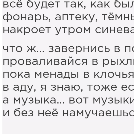
всё будет так, как бы
фонарь, аптеку, тёмн
накроет утром синев
что ж… завернись в 
проваливайся в рыхл
пока менады в клочья
в аду, я знаю, тоже е
а музыка… вот музыки
и без неё намучаешьс