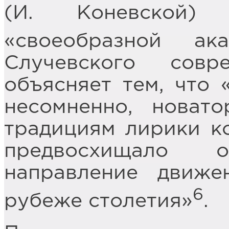
(И. Коневской)
«своеобразной ак
Случевского совр
объясняет тем, что 
несомненно, новат
традициям лирики ко
предвосхищало
направление движе
6
рубеже столетия»
.