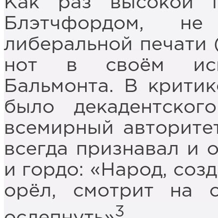
Как раз высокой п
Блэтчфордом, н
либеральной печати 
нот в своём исп
Бальмонта. В крити
было декадентског
всемирный авторитет
всегда признавал и 
и гордо: «Народ, соз
орёл, смотрит на 
3
ослепнуть»
.