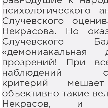
равнодушие к народ
психологического а
Случевского оцени
Некрасова. Но ока
Случевского Ба
«демониакальная 
прозрений! При вс
наблюдений субъ
критерий мешает
объективно такие вел
Некрасов, и та