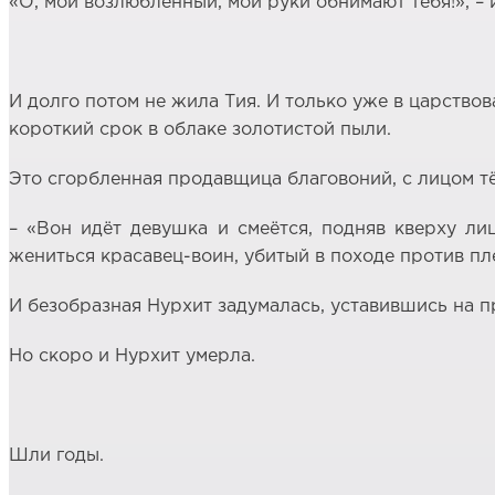
«О, мой возлюбленный, мои руки обнимают тебя!», – 
И долго потом не жила Тия. И только уже в царствов
короткий срок в облаке золотистой пыли.
Это сгорбленная продавщица благовоний, с лицом тё
– «Вон идёт девушка и смеётся, подняв кверху ли
жениться красавец-воин, убитый в походе против пл
И безобразная Нурхит задумалась, уставившись на 
Но скоро и Нурхит умерла.
Шли годы.