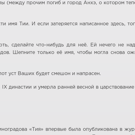
лы (между прочим погиб и город Анхэ, о котором тепе
ти имя Тии. И если затеряется написанное здесь, то
ть, сделайте что-нибудь для неё. Ей нечего не на
одов. Шепните только её имя, чтобы могла снова ож
ёпот уст Ваших будет смешон и напрасен.
 IX династии и умерла ранней весной в царствование 
ноградова «Тия» впервые была опубликована в журнал