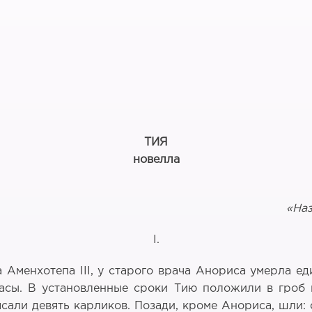
ТИЯ
новелла
«Наз
I.
 Аменхотепа III, у старого врача Анориса умерла ед
асы. В установленные сроки Тию положили в гроб 
сали девять карликов. Позади, кроме Анориса, шли: 