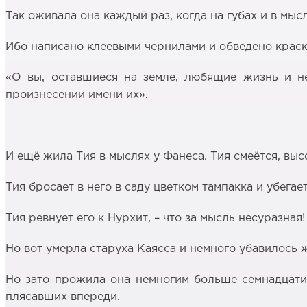
Так оживала она каждый раз, когда на губах и в мы
Ибо написано клеевыми чернилами и обведено краской
«О вы, оставшиеся на земле, любящие жизнь и не
произнесении имени их».
И ещё жила Тия в мыслях у Фанеса. Тия смеётся, высо
Тия бросает в него в саду цветком тампакка и убегае
Тия ревнует его к Нурхит, – что за мысль несуразная!
Но вот умерла старуха Каясса и немного убавилось 
Но зато прожила она немногим больше семнадцати 
плясавших впереди.