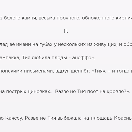
з белого камня, весьма прочного, обложенного кирпич
II.
ед её имени на губах у нескольких из живущих, и обра
тампакка, Тия любила плоды – анеффэ».
онскими письменами, вдруг шепнёт: «Тия», – и тогда
на пёстрых циновках… Разве не Тия поёт на кровле?».
ую Каяссу. Разве не Тия выбежала на площадь Красны