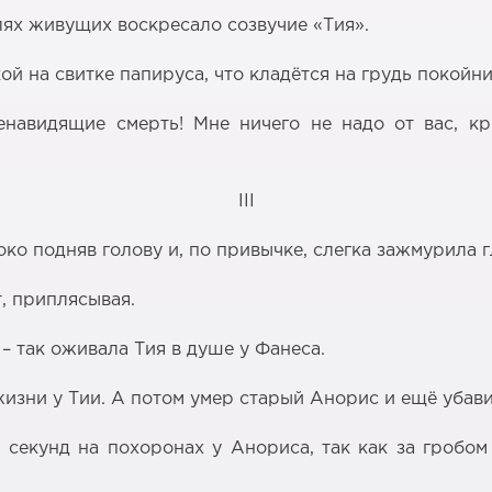
слях живущих воскресало созвучие «Тия».
 на свитке папируса, что кладётся на грудь покойник
навидящие смерть! Мне ничего не надо от вас, к
III
ко подняв голову и, по привычке, слегка зажмурила гл
т, приплясывая.
 – так оживала Тия в душе у Фанеса.
жизни у Тии. А потом умер старый Анорис и ещё убави
секунд на похоронах у Анориса, так как за гробо