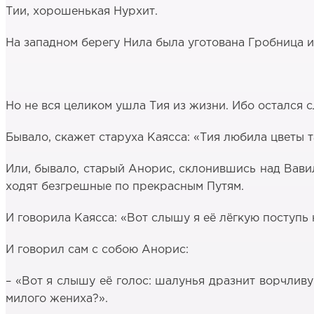
Тии, хорошенькая Нурхит.
На западном берегу Нила была уготована Гробница и
Но не вся целиком ушла Тия из жизни. Ибо остался сл
Бывало, скажет старуха Каясса: «Тия любила цветы 
Или, бывало, старый Анорис, склонившись над Вавил
ходят безгрешные по прекрасным Путям.
И говорила Каясса: «Вoт слышу я её лёгкую поступь 
И говорил сам с собою Анорис:
– «Вот я слышу её голос: шалунья дразнит ворчлив
милого жениха?».