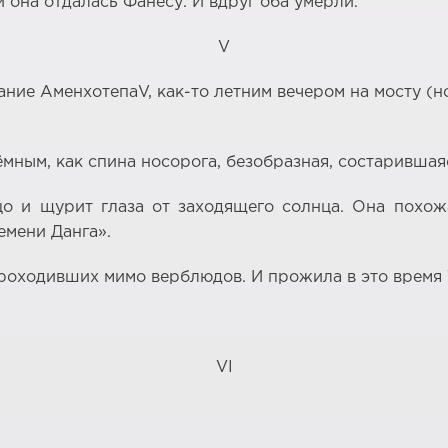
и она отдалась Фанесу. И вдруг оба умерли.
V
ание АменхотепаV, как-то летним вечером на мосту (н
мным, как спина носорога, безобразная, состарившаяс
цо и щурит глаза от заходящего солнца. Она похож
емени Данга».
проходивших мимо верблюдов. И прожила в это время 
VI