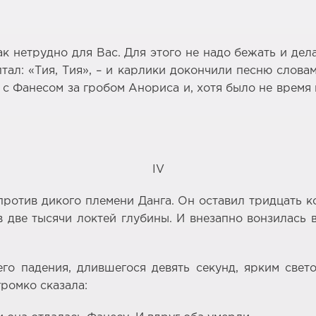
к нетрудно для Вас. Для этого не надо бежать и дел
ал: «Тия, Тия», – и карлики докончили песню слова
с Фанесом за гробом Анориса и, хотя было не время 
IV
против дикого племени Данга. Он оставил тридцать к
 две тысячи локтей глубины. И внезапно вонзилась 
го падения, длившегося девять секунд, ярким све
громко сказала: