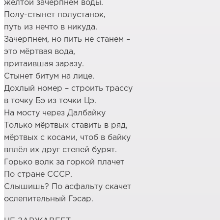
жёлтой зачерпнем воды.
Полу-стынет полустанок,
путь из нечто в никуда.
Зачерпнем, но пить не станем –
это мёртвая вода,
притаившая заразу.
Стынет битум на лице.
Дохлый номер – строить трассу
в точку Бэ из точки Цэ.
На мосту через Далбайку
Только мёртвых ставить в ряд,
мёртвых с косами, чтоб в байку
вплёл их друг степей бурят.
Горько волк за горкой плачет
По стране СССР.
Слышишь? По асфальту скачет
ослепительный Гэсар.