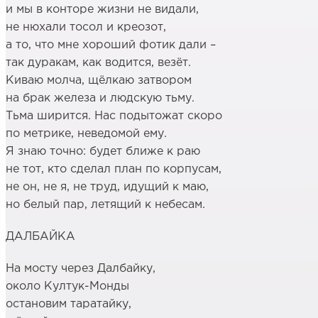
и мы в конторе жизни не видали,
не нюхали тосол и креозот,
а то, что мне хороший фотик дали –
так дуракам, как водится, везёт.
Киваю молча, щёлкаю затвором
на брак железа и людскую тьму.
Тьма ширится. Нас подытожат скоро
по метрике, неведомой ему.
Я знаю точно: будет ближе к раю
не тот, кто сделал план по корпусам,
не он, не я, не труд, идущий к маю,
но белый пар, летящий к небесам.
ДАЛБАЙКА
На мосту через Далбайку,
около Култук-Монды
остановим таратайку,