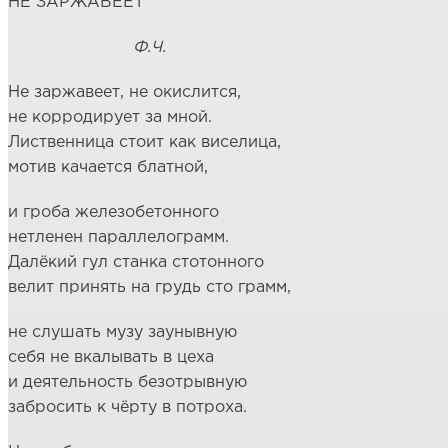
НЕ ЗАРЖАВЕЕТ
Ф.Ч.
Не заржавеет, не окислится,
не корродирует за мной.
Лиственница стоит как виселица,
мотив качается блатной,
и гроба железобетонного
нетленен параллелограмм.
Далёкий гул станка стотонного
велит принять на грудь сто грамм,
не слушать музу заунывную
себя не вкалывать в цеха
и деятельность безотрывную
забросить к чёрту в потроха.